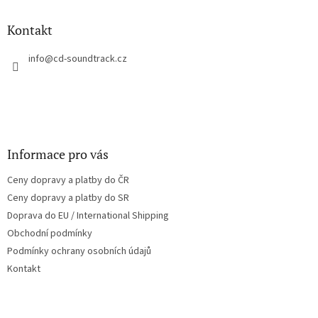
d
p
a
a
Kontakt
c
t
í
í
info
@
cd-soundtrack.cz
p
r
v
k
y
v
ý
Informace pro vás
p
i
Ceny dopravy a platby do ČR
s
u
Ceny dopravy a platby do SR
Doprava do EU / International Shipping
Obchodní podmínky
Podmínky ochrany osobních údajů
Kontakt