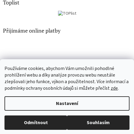
Toplist
Přijímáme online platby
Používáme cookies, abychom Vám umožnili pohodlné
CD-hudba.cz
EN-filmy.cz
prohlížení webu a díky analýze provozu webu neustále
zlepšovali jeho funkce, výkon a použitelnost. Více informací a
podmínky ochrany osobních údajů si můžete přečíst
zde
.
Vytvořil Shoptet
Nastavení
Copyright 2026
CD-Soundtrack.cz
. Všechna práva vyhrazena.
Odmítnout
Souhlasím
Upravit nastavení cookies