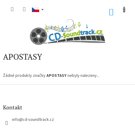
Přejít
na
NÁKU
obsah
KOŠÍK
APOSTASY
Žádné produkty značky
APOSTASY
nebyly nalezeny...
Z
á
p
a
Kontakt
t
í
info
@
cd-soundtrack.cz