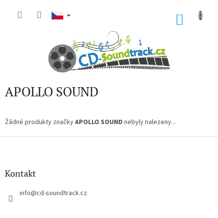
Přejít
na
NÁKU
obsah
KOŠÍK
APOLLO SOUND
Žádné produkty značky
APOLLO SOUND
nebyly nalezeny...
Z
á
p
a
Kontakt
t
í
info
@
cd-soundtrack.cz