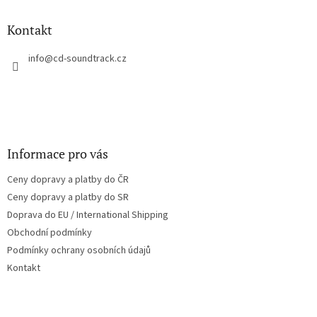
d
p
a
a
Kontakt
c
t
í
í
info
@
cd-soundtrack.cz
p
r
v
k
y
v
ý
Informace pro vás
p
i
Ceny dopravy a platby do ČR
s
u
Ceny dopravy a platby do SR
Doprava do EU / International Shipping
Obchodní podmínky
Podmínky ochrany osobních údajů
Kontakt