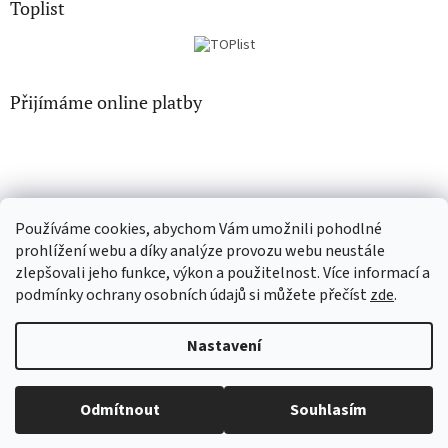
Toplist
Přijímáme online platby
Používáme cookies, abychom Vám umožnili pohodlné
CD-hudba.cz
EN-filmy.cz
prohlížení webu a díky analýze provozu webu neustále
zlepšovali jeho funkce, výkon a použitelnost. Více informací a
podmínky ochrany osobních údajů si můžete přečíst
zde
.
Vytvořil Shoptet
Nastavení
Copyright 2026
CD-Soundtrack.cz
. Všechna práva vyhrazena.
Odmítnout
Souhlasím
Upravit nastavení cookies