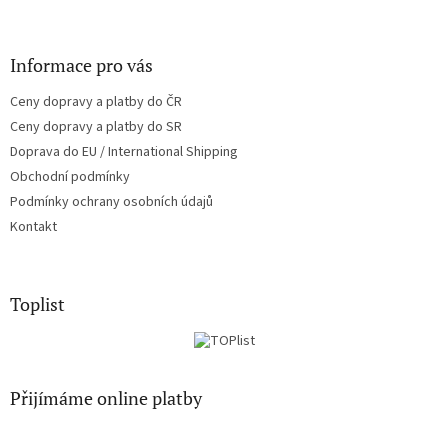
y
v
ý
Informace pro vás
p
i
Ceny dopravy a platby do ČR
s
u
Ceny dopravy a platby do SR
Doprava do EU / International Shipping
Obchodní podmínky
Podmínky ochrany osobních údajů
Kontakt
Toplist
Přijímáme online platby