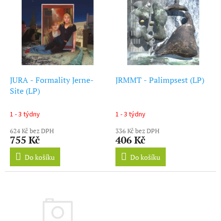
ý
r
p
o
i
d
s
u
p
k
r
t
o
ů
d
JURA - Formality Jerne-
JRMMT - Palimpsest (LP)
u
Site (LP)
k
t
1 - 3 týdny
1 - 3 týdny
ů
624 Kč bez DPH
336 Kč bez DPH
755 Kč
406 Kč
Do košíku
Do košíku