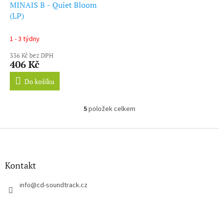
MINAIS B - Quiet Bloom
(LP)
1 - 3 týdny
336 Kč bez DPH
406 Kč
Do košíku
5
položek celkem
O
v
l
Z
á
á
d
p
a
a
Kontakt
c
t
í
í
info
@
cd-soundtrack.cz
p
r
v
k