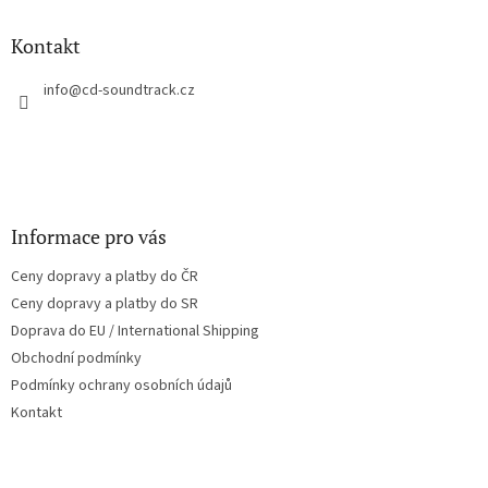
d
p
a
a
Kontakt
c
t
í
í
info
@
cd-soundtrack.cz
p
r
v
k
y
v
ý
Informace pro vás
p
i
Ceny dopravy a platby do ČR
s
u
Ceny dopravy a platby do SR
Doprava do EU / International Shipping
Obchodní podmínky
Podmínky ochrany osobních údajů
Kontakt