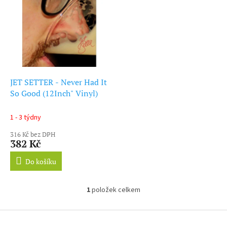
ý
r
p
o
i
d
s
u
p
k
r
t
o
ů
d
JET SETTER - Never Had It
u
So Good (12Inch" Vinyl)
k
t
1 - 3 týdny
ů
316 Kč bez DPH
382 Kč
Do košíku
1
položek celkem
O
v
l
Z
á
á