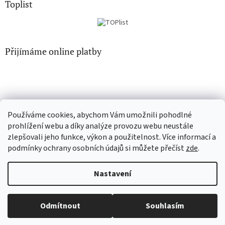
Toplist
Přijímáme online platby
Používáme cookies, abychom Vám umožnili pohodlné
CD-hudba.cz
EN-filmy.cz
prohlížení webu a díky analýze provozu webu neustále
zlepšovali jeho funkce, výkon a použitelnost. Více informací a
podmínky ochrany osobních údajů si můžete přečíst
zde
.
Vytvořil Shoptet
Nastavení
Copyright 2026
CD-Soundtrack.cz
. Všechna práva vyhrazena.
Odmítnout
Souhlasím
Upravit nastavení cookies