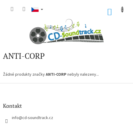
Přejít
na
NÁKU
obsah
KOŠÍK
ANTI-CORP
Žádné produkty značky
ANTI-CORP
nebyly nalezeny...
Z
á
p
a
Kontakt
t
í
info
@
cd-soundtrack.cz