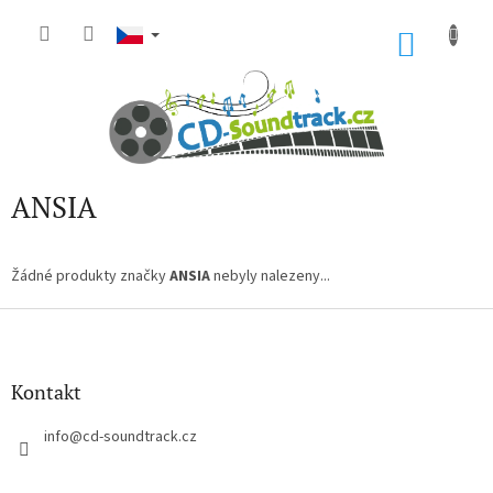
Přejít
na
NÁKU
obsah
KOŠÍK
ANSIA
Žádné produkty značky
ANSIA
nebyly nalezeny...
Z
á
p
a
Kontakt
t
í
info
@
cd-soundtrack.cz