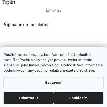
Toplist
Přijímáme online platby
Používáme cookies, abychom Vám umožnili pohodlné
CD-hudba.cz
EN-filmy.cz
prohlížení webu a díky analýze provozu webu neustále
zlepšovali jeho funkce, výkon a použitelnost. Více informací a
podmínky ochrany osobních údajů si můžete přečíst
zde
.
Vytvořil Shoptet
Nastavení
Copyright 2026
CD-Soundtrack.cz
. Všechna práva vyhrazena.
Odmítnout
Souhlasím
Upravit nastavení cookies