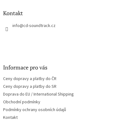
d
p
a
a
Kontakt
c
t
í
í
info
@
cd-soundtrack.cz
p
r
v
k
y
v
ý
Informace pro vás
p
i
Ceny dopravy a platby do ČR
s
u
Ceny dopravy a platby do SR
Doprava do EU / International Shipping
Obchodní podmínky
Podmínky ochrany osobních údajů
Kontakt