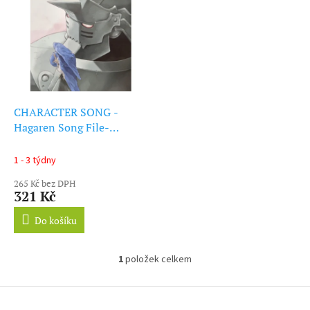
ý
r
p
o
i
d
s
u
p
k
r
t
o
ů
d
CHARACTER SONG -
u
Hagaren Song File-
k
Alphonse Elr (CD)
t
1 - 3 týdny
ů
265 Kč bez DPH
321 Kč
Do košíku
1
položek celkem
O
v
l
Z
á
á