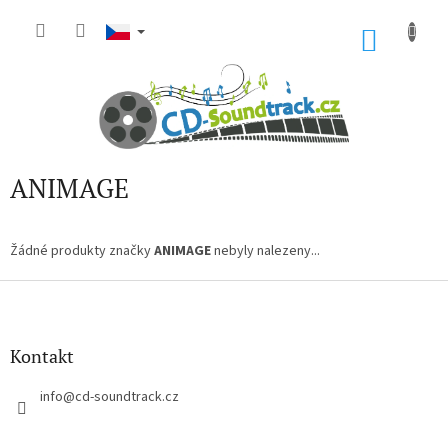
Přejít
na
NÁKU
obsah
KOŠÍK
ANIMAGE
Žádné produkty značky
ANIMAGE
nebyly nalezeny...
Z
á
p
a
Kontakt
t
í
info
@
cd-soundtrack.cz