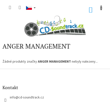
Přejít
na
NÁKU
obsah
KOŠÍK
ANGER MANAGEMENT
Žádné produkty značky
ANGER MANAGEMENT
nebyly nalezeny...
Z
á
p
a
Kontakt
t
í
info
@
cd-soundtrack.cz