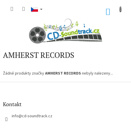
Přejít
na
NÁKU
obsah
KOŠÍK
AMHERST RECORDS
Žádné produkty značky
AMHERST RECORDS
nebyly nalezeny...
Z
á
p
a
Kontakt
t
í
info
@
cd-soundtrack.cz