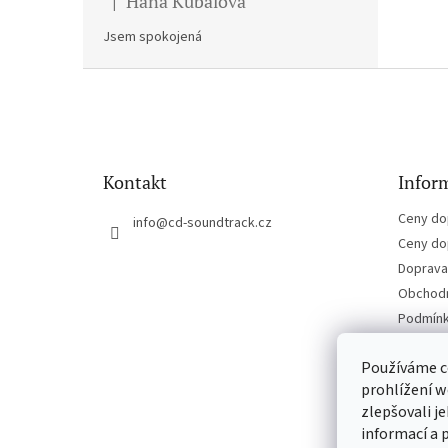
Hana Kubalova
|
Hodnocení produktu je 5 z 5 hvězdiček.
Jsem spokojená
Z
á
p
a
t
Kontakt
Inform
í
Ceny do
info
@
cd-soundtrack.cz
Ceny do
Doprava 
Obchodn
Podmínk
Kontakt
Používáme c
prohlížení w
zlepšovali j
informací a 