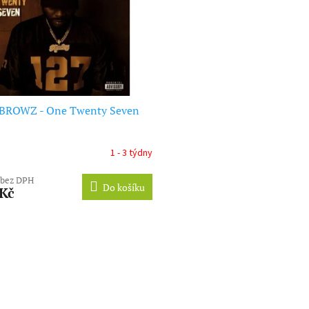
BROWZ - One Twenty Seven
1 - 3 týdny
 bez DPH
Do košíku
 Kč
O
v
l
á
d
a
c