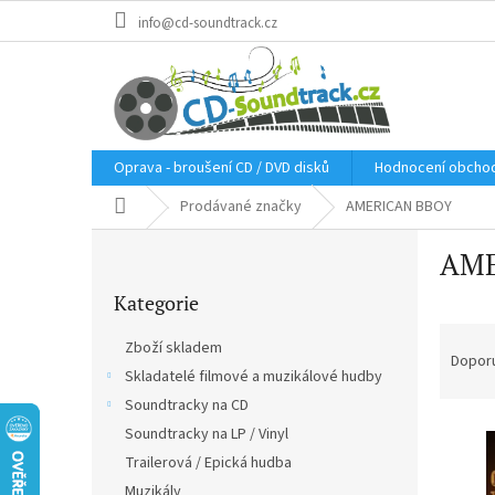
Přejít
info@cd-soundtrack.cz
na
obsah
Oprava - broušení CD / DVD disků
Hodnocení obcho
Domů
Prodávané značky
AMERICAN BBOY
P
AME
o
Přeskočit
s
Kategorie
kategorie
t
Ř
r
Zboží skladem
a
a
Dopor
Skladatelé filmové a muzikálové hudby
z
n
e
Soundtracky na CD
n
V
n
í
Soundtracky na LP / Vinyl
ý
í
p
Trailerová / Epická hudba
p
p
a
Muzikály