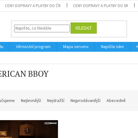
CENY DOPRAVY A PLATBY DO ČR
CENY DOPRAVY A PLATBY DO SR
HLEDAT
du
Věrnostní program
Mapa serveru
Napište nám
RICAN BBOY
učujeme
Nejlevnější
Nejdražší
Nejprodávanější
Abecedně