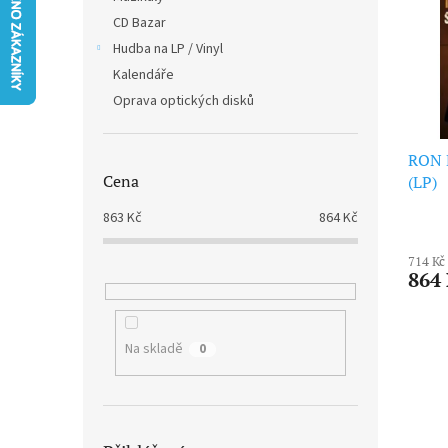
i
r
n
CD Bazar
s
o
e
p
Hudba na LP / Vinyl
d
l
r
u
Kalendáře
o
k
Oprava optických disků
d
t
u
ů
k
RON 
Cena
t
(LP)
ů
863
Kč
864
Kč
714 Kč
864
Na skladě
0