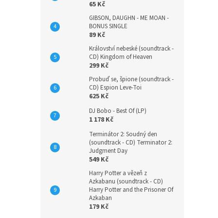
65 Kč
GIBSON, DAUGHN - ME MOAN -
BONUS SINGLE
89 Kč
Království nebeské (soundtrack -
CD) Kingdom of Heaven
299 Kč
Probuď se, špione (soundtrack -
CD) Espion Leve-Toi
625 Kč
DJ Bobo - Best Of (LP)
1 178 Kč
Terminátor 2: Soudný den
(soundtrack - CD) Terminator 2:
Judgment Day
549 Kč
Harry Potter a vězeň z
Azkabanu (soundtrack - CD)
Harry Potter and the Prisoner Of
Azkaban
179 Kč