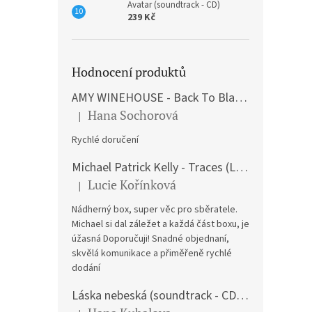
Avatar (soundtrack - CD)
239 Kč
Hodnocení produktů
AMY WINEHOUSE - Back To Black (LP)
Hana Sochorová
|
Hodnocení produktu je 5 z 5 hvězdiček.
Rychlé doručení
Michael Patrick Kelly - Traces (Limited Edition) (Premium Box-Set) (LP)
Lucie Kořínková
|
Hodnocení produktu je 5 z 5 hvězdiček.
Nádherný box, super věc pro sběratele.
Michael si dal záležet a každá část boxu, je
úžasná Doporučuji! Snadné objednaní,
skvělá komunikace a přiměřeně rychlé
dodání
Láska nebeská (soundtrack - CD) Love Actually