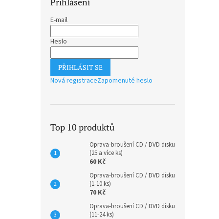
Přihlášení
E-mail
Heslo
PŘIHLÁSIT SE
Nová registrace
Zapomenuté heslo
Top 10 produktů
Oprava-broušení CD / DVD disku
(25 a více ks)
60 Kč
Oprava-broušení CD / DVD disku
(1-10 ks)
70 Kč
Oprava-broušení CD / DVD disku
(11-24 ks)