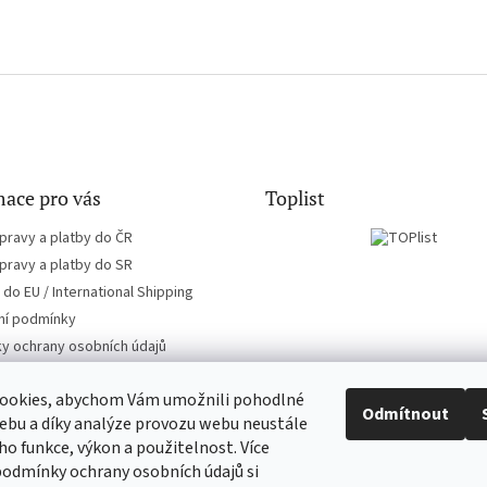
ace pro vás
Toplist
pravy a platby do ČR
pravy a platby do SR
do EU / International Shipping
í podmínky
y ochrany osobních údajů
ookies, abychom Vám umožnili pohodlné
Odmítnout
ebu a díky analýze provozu webu neustále
eho funkce, výkon a použitelnost. Více
CD-hudba.cz
EN-filmy.cz
podmínky ochrany osobních údajů si