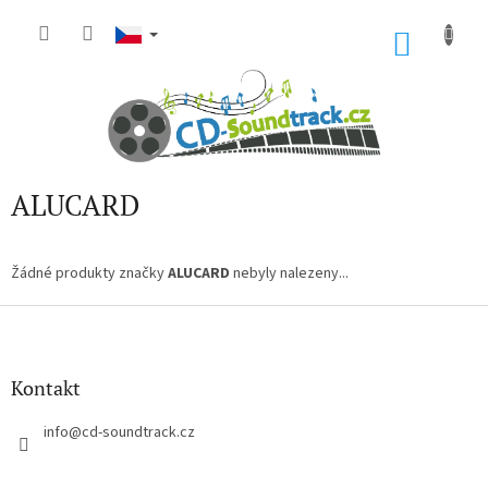
Přejít
na
NÁKU
obsah
KOŠÍK
ALUCARD
Žádné produkty značky
ALUCARD
nebyly nalezeny...
Z
á
p
a
Kontakt
t
í
info
@
cd-soundtrack.cz