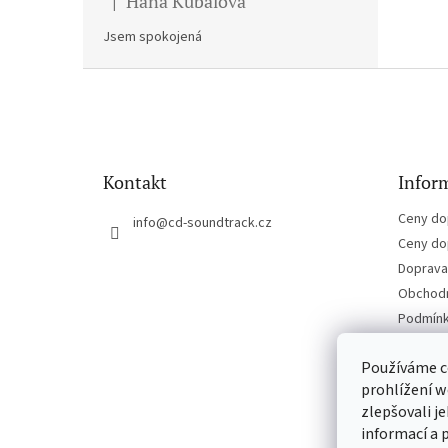
Hana Kubalova
|
Hodnocení produktu je 5 z 5 hvězdiček.
Jsem spokojená
Z
á
p
a
t
Kontakt
Inform
í
Ceny do
info
@
cd-soundtrack.cz
Ceny do
Doprava 
Obchodn
Podmínk
Kontakt
Používáme c
prohlížení w
zlepšovali j
informací a 