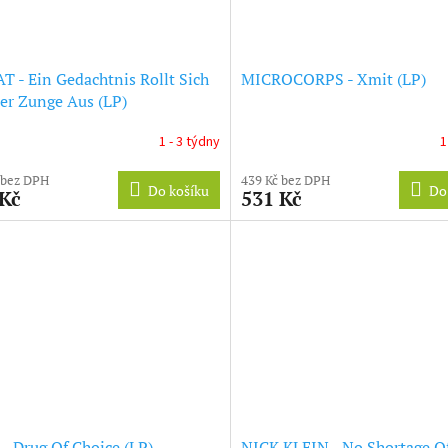
T - Ein Gedachtnis Rollt Sich
MICROCORPS - Xmit (LP)
er Zunge Aus (LP)
1 - 3 týdny
1
 bez DPH
439 Kč bez DPH
Do košíku
Do
 Kč
531 Kč
- Drug Of Choice (LP)
NICK KLEIN - No Shortage O