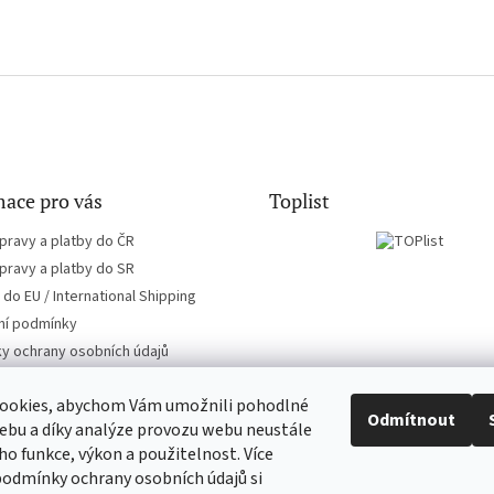
ace pro vás
Toplist
pravy a platby do ČR
pravy a platby do SR
do EU / International Shipping
í podmínky
y ochrany osobních údajů
ookies, abychom Vám umožnili pohodlné
Odmítnout
ebu a díky analýze provozu webu neustále
eho funkce, výkon a použitelnost. Více
CD-hudba.cz
EN-filmy.cz
podmínky ochrany osobních údajů si