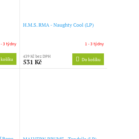
H.M.S. RMA - Naughty Cool (LP)
 - 3 týdny
1 - 3 týdny
439 Kč bez DPH
 košíku
Do košíku
531 Kč
f Rope
MALVERN BRUME - Tendrils (LP)