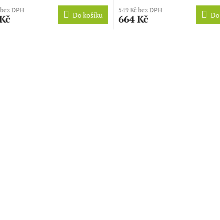
 bez DPH
549 Kč bez DPH
Do košíku
Do
 Kč
664 Kč
O
v
l
á
d
a
c
í
p
r
v
k
y
v
ý
p
i
s
u