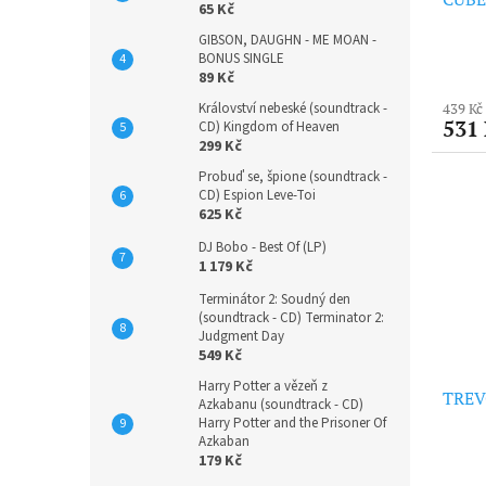
65 Kč
GIBSON, DAUGHN - ME MOAN -
BONUS SINGLE
89 Kč
Království nebeské (soundtrack -
439 Kč
531
CD) Kingdom of Heaven
299 Kč
Probuď se, špione (soundtrack -
CD) Espion Leve-Toi
625 Kč
DJ Bobo - Best Of (LP)
1 179 Kč
Terminátor 2: Soudný den
(soundtrack - CD) Terminator 2:
Judgment Day
549 Kč
Harry Potter a vězeň z
TREVO
Azkabanu (soundtrack - CD)
Harry Potter and the Prisoner Of
Azkaban
179 Kč