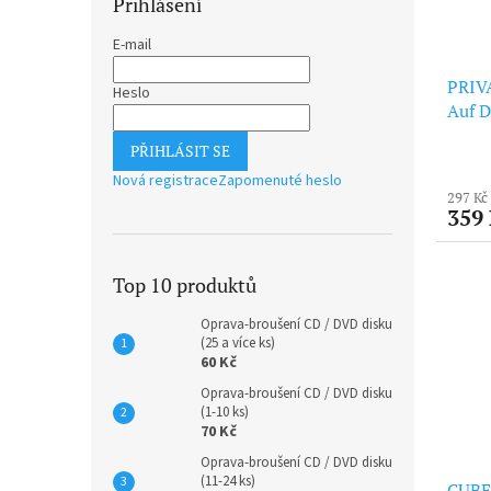
Přihlášení
E-mail
PRIVA
Heslo
Auf D
PŘIHLÁSIT SE
Nová registrace
Zapomenuté heslo
297 Kč
359
Top 10 produktů
Oprava-broušení CD / DVD disku
(25 a více ks)
60 Kč
Oprava-broušení CD / DVD disku
(1-10 ks)
70 Kč
Oprava-broušení CD / DVD disku
(11-24 ks)
CUBE 