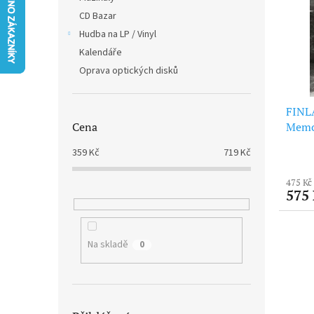
i
r
n
CD Bazar
s
o
e
p
Hudba na LP / Vinyl
d
l
r
u
Kalendáře
o
k
Oprava optických disků
d
t
u
ů
FINL
k
Memo
Cena
t
ů
359
Kč
719
Kč
475 Kč
575
Na skladě
0