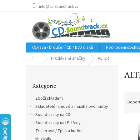
Přejít
info@cd-soundtrack.cz
na
obsah
Oprava - broušení CD / DVD disků
Hodnocení obcho
Domů
Prodávané značky
ALTER
P
ALT
o
Přeskočit
s
Kategorie
kategorie
t
Ř
r
Zboží skladem
a
a
Dopor
Skladatelé filmové a muzikálové hudby
z
n
e
Soundtracky na CD
n
V
n
í
Soundtracky na LP / Vinyl
ý
í
p
Trailerová / Epická hudba
p
p
a
Muzikály