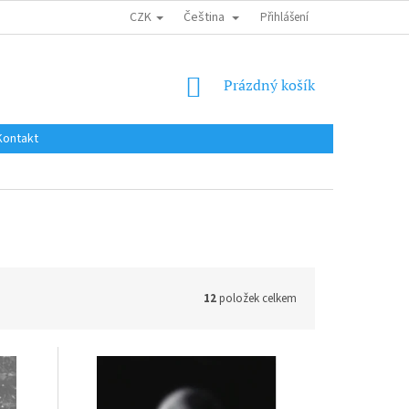
CZK
Čeština
DOPRAVA DO EU / INTERNATIONAL SHIPPING
Přihlášení
OBCHODNÍ PODMÍNKY
NÁKUPNÍ
Prázdný košík
KOŠÍK
Kontakt
12
položek celkem