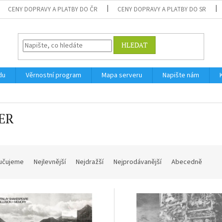
CENY DOPRAVY A PLATBY DO ČR
CENY DOPRAVY A PLATBY DO SR
HLEDAT
du
Věrnostní program
Mapa serveru
Napište nám
ER
učujeme
Nejlevnější
Nejdražší
Nejprodávanější
Abecedně