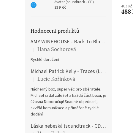
Avatar (soundtrack - CD)
403 Kč
239 Kč
488
Hodnocení produktů
AMY WINEHOUSE - Back To Black (LP)
Hana Sochorová
|
Hodnocení produktu je 5 z 5 hvězdiček.
Rychlé doručení
Michael Patrick Kelly - Traces (Limited Edition) (Premium Box-Set) (LP)
Lucie Kořínková
|
Hodnocení produktu je 5 z 5 hvězdiček.
Nádherný box, super věc pro sběratele.
Michael si dal záležet a každá část boxu, je
úžasná Doporučuji! Snadné objednaní,
skvělá komunikace a přiměřeně rychlé
dodání
Láska nebeská (soundtrack - CD) Love Actually