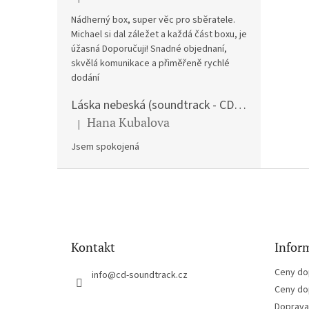
Hodnocení produktu je 5 z 5 hvězdiček.
Nádherný box, super věc pro sběratele.
Michael si dal záležet a každá část boxu, je
úžasná Doporučuji! Snadné objednaní,
skvělá komunikace a přiměřeně rychlé
dodání
Láska nebeská (soundtrack - CD) Love Actually
Hana Kubalova
|
Hodnocení produktu je 5 z 5 hvězdiček.
Jsem spokojená
Z
á
p
a
t
Kontakt
Inform
í
Ceny do
info
@
cd-soundtrack.cz
Ceny do
Doprava 