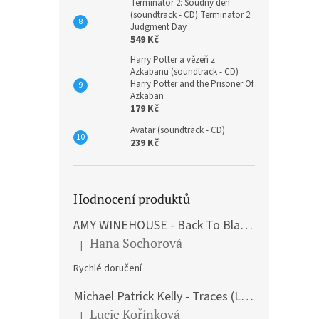
Terminátor 2: Soudný den
(soundtrack - CD) Terminator 2:
Judgment Day
549 Kč
Harry Potter a vězeň z
Azkabanu (soundtrack - CD)
Harry Potter and the Prisoner Of
Azkaban
179 Kč
Avatar (soundtrack - CD)
239 Kč
Hodnocení produktů
AMY WINEHOUSE - Back To Black (LP)
Hana Sochorová
|
Hodnocení produktu je 5 z 5 hvězdiček.
Rychlé doručení
Michael Patrick Kelly - Traces (Limited Edition) (Premium Box-Set) (LP)
Lucie Kořínková
|