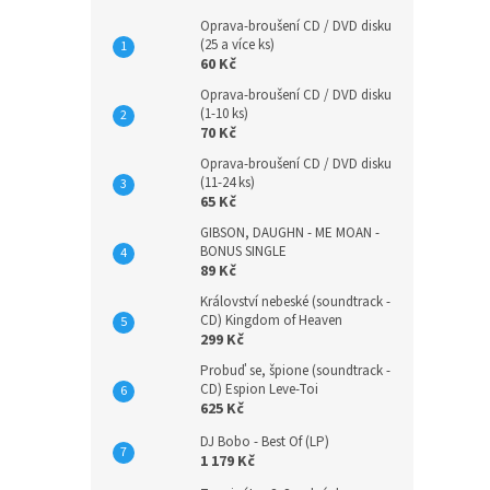
Oprava-broušení CD / DVD disku
(25 a více ks)
60 Kč
Oprava-broušení CD / DVD disku
(1-10 ks)
70 Kč
Oprava-broušení CD / DVD disku
(11-24 ks)
65 Kč
GIBSON, DAUGHN - ME MOAN -
BONUS SINGLE
89 Kč
Království nebeské (soundtrack -
CD) Kingdom of Heaven
299 Kč
Probuď se, špione (soundtrack -
CD) Espion Leve-Toi
625 Kč
DJ Bobo - Best Of (LP)
1 179 Kč