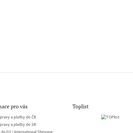
ace pro vás
Toplist
pravy a platby do ČR
pravy a platby do SR
do EU / International Shipping