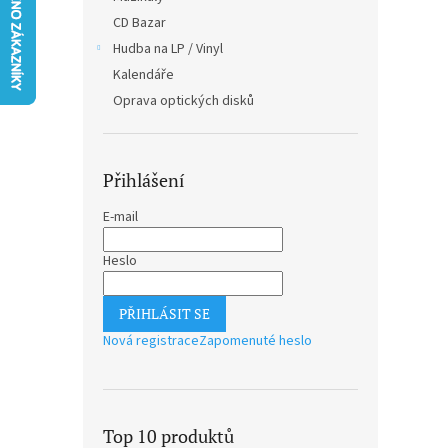
n
CD Bazar
e
Hudba na LP / Vinyl
l
Kalendáře
Oprava optických disků
Přihlášení
E-mail
Heslo
PŘIHLÁSIT SE
Nová registrace
Zapomenuté heslo
Top 10 produktů