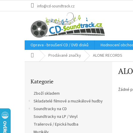
Přejít
info@cd-soundtrack.cz
na
obsah
Oprava - broušení CD / DVD disků
Hodnocení obcho
Domů
Prodávané značky
ALONE RECORDS
P
ALO
o
Přeskočit
s
Kategorie
kategorie
t
r
Žádné p
Zboží skladem
a
Skladatelé filmové a muzikálové hudby
n
Soundtracky na CD
n
í
Soundtracky na LP / Vinyl
p
Trailerová / Epická hudba
a
Muzikály