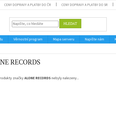
CENY DOPRAVY A PLATBY DO ČR
CENY DOPRAVY A PLATBY DO SR
HLEDAT
du
Věrnostní program
Mapa serveru
Napište nám
NE RECORDS
rodukty značky
ALONE RECORDS
nebyly nalezeny...