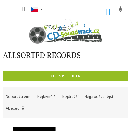
Přejít
na
NÁKU
obsah
KOŠÍK
ALLSORTED RECORDS
OTEVŘÍT FILTR
Ř
a
Doporučujeme
Nejlevnější
Nejdražší
Nejprodávanější
z
e
Abecedně
n
í
V
p