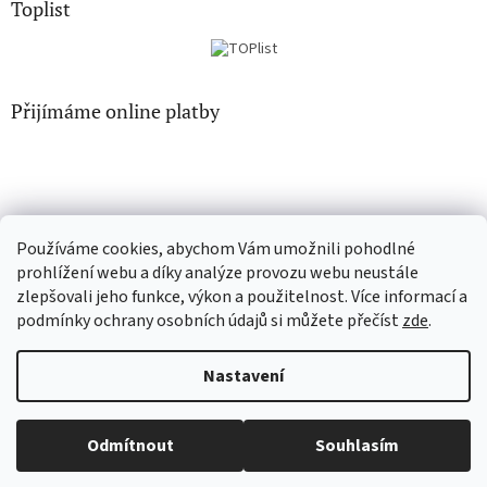
Toplist
Přijímáme online platby
Používáme cookies, abychom Vám umožnili pohodlné
CD-hudba.cz
EN-filmy.cz
prohlížení webu a díky analýze provozu webu neustále
zlepšovali jeho funkce, výkon a použitelnost. Více informací a
podmínky ochrany osobních údajů si můžete přečíst
zde
.
Vytvořil Shoptet
Nastavení
Copyright 2026
CD-Soundtrack.cz
. Všechna práva vyhrazena.
Odmítnout
Souhlasím
Upravit nastavení cookies