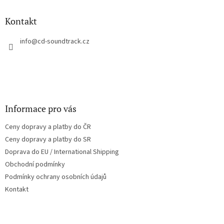
d
p
a
a
Kontakt
c
t
í
í
info
@
cd-soundtrack.cz
p
r
v
k
y
v
ý
Informace pro vás
p
i
Ceny dopravy a platby do ČR
s
u
Ceny dopravy a platby do SR
Doprava do EU / International Shipping
Obchodní podmínky
Podmínky ochrany osobních údajů
Kontakt