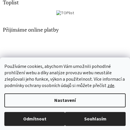
Toplist
Přijímáme online platby
Používáme cookies, abychom Vám umožnili pohodlné
CD-hudba.cz
EN-filmy.cz
prohlížení webu a díky analýze provozu webu neustále
zlepšovali jeho funkce, výkon a použitelnost. Více informací a
podmínky ochrany osobních údajů si můžete přečíst
zde
.
Vytvořil Shoptet
Nastavení
Copyright 2026
CD-Soundtrack.cz
. Všechna práva vyhrazena.
Odmítnout
Souhlasím
Upravit nastavení cookies