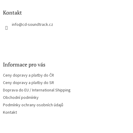
d
p
a
a
Kontakt
c
t
í
í
info
@
cd-soundtrack.cz
p
r
v
k
y
v
ý
Informace pro vás
p
i
Ceny dopravy a platby do ČR
s
u
Ceny dopravy a platby do SR
Doprava do EU / International Shipping
Obchodní podmínky
Podmínky ochrany osobních údajů
Kontakt