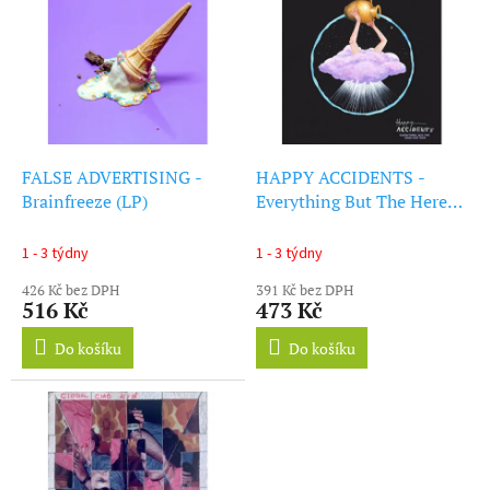
ý
r
p
o
i
d
s
u
p
k
r
t
o
ů
d
FALSE ADVERTISING -
HAPPY ACCIDENTS -
u
Brainfreeze (LP)
Everything But The Here
k
And Now (LP)
t
1 - 3 týdny
1 - 3 týdny
ů
426 Kč bez DPH
391 Kč bez DPH
516 Kč
473 Kč
Do košíku
Do košíku