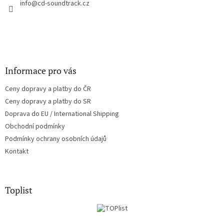
í
info
@
cd-soundtrack.cz
p
r
v
k
y
v
ý
Informace pro vás
p
i
Ceny dopravy a platby do ČR
s
u
Ceny dopravy a platby do SR
Doprava do EU / International Shipping
Obchodní podmínky
Podmínky ochrany osobních údajů
Kontakt
Toplist