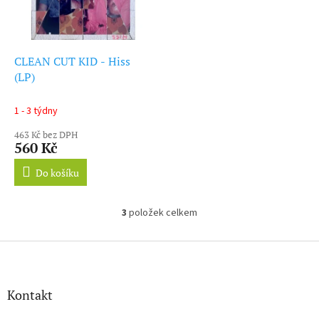
CLEAN CUT KID - Hiss
(LP)
1 - 3 týdny
463 Kč bez DPH
560 Kč
Do košíku
3
položek celkem
O
v
l
Z
á
á
d
p
a
a
Kontakt
c
t
í