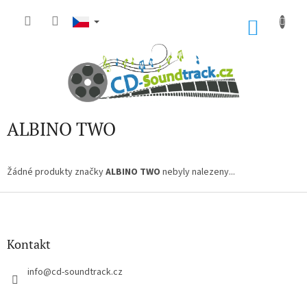
Přejít
na
NÁKU
obsah
KOŠÍK
ALBINO TWO
Žádné produkty značky
ALBINO TWO
nebyly nalezeny...
Z
á
p
a
Kontakt
t
í
info
@
cd-soundtrack.cz