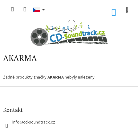
Přejít
na
NÁKU
obsah
KOŠÍK
AKARMA
Žádné produkty značky
AKARMA
nebyly nalezeny...
Z
á
p
a
Kontakt
t
í
info
@
cd-soundtrack.cz