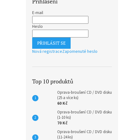
Přihlášení
E-mail
Heslo
PŘIHLÁSIT SE
Nová registrace
Zapomenuté heslo
Top 10 produktů
Oprava-broušení CD / DVD disku
(25 a více ks)
60 Kč
Oprava-broušení CD / DVD disku
(1-10 ks)
70 Kč
Oprava-broušení CD / DVD disku
(11-24 ks)