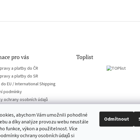
ace pro vás
Toplist
pravy a platby do ČR
pravy a platby do SR
do EU / International Shipping
í podmínky
y ochrany osobních údajů
ookies, abychom Vám umožnili pohodlné
Odmítnout
ebu a díky analýze provozu webu neustále
eho funkce, výkon a použitelnost. Více
CD-hudba.cz
EN-filmy.cz
podmínky ochrany osobních údajů si