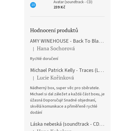
Avatar (soundtrack - CD)
239 Kč
Hodnocení produktů
AMY WINEHOUSE - Back To Black (LP)
Hana Sochorová
|
Hodnocení produktu je 5 z 5 hvězdiček.
Rychlé doručení
Michael Patrick Kelly - Traces (Limited Edition) (Premium Box-Set) (LP)
Lucie Kořínková
|
Hodnocení produktu je 5 z 5 hvězdiček.
Nádherný box, super věc pro sběratele.
Michael si dal záležet a každá část boxu, je
úžasná Doporučuji! Snadné objednaní,
skvělá komunikace a přiměřeně rychlé
dodání
Láska nebeská (soundtrack - CD) Love Actually