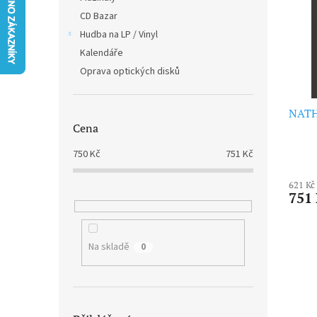
i
r
n
CD Bazar
s
o
e
p
Hudba na LP / Vinyl
d
l
r
u
Kalendáře
o
k
Oprava optických disků
d
t
u
ů
k
NATH
Cena
t
ů
750
Kč
751
Kč
621 Kč
751
Na skladě
0