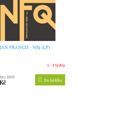
AN FRANCIS - Nfq (LP)
1 - 3 týdny
 bez DPH
Do košíku
 Kč
O
v
l
á
d
a
c