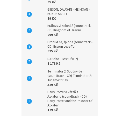
65 Kč
GIBSON, DAUGHN - ME MOAN -
BONUS SINGLE
89 Kč
Království nebeské (soundtrack -
CD) Kingdom of Heaven
299 Kč
Probuď se, špione (soundtrack -
CD) Espion Leve-Toi
625 Kč
DJ Bobo - Best Of (LP)
1 178 Kč
Terminátor 2: Soudný den
(soundtrack - CD) Terminator 2:
Judgment Day
549 Kč
Harry Potter a vězeň z
Azkabanu (soundtrack - CD)
Harry Potter and the Prisoner Of
Azkaban
179 Kč