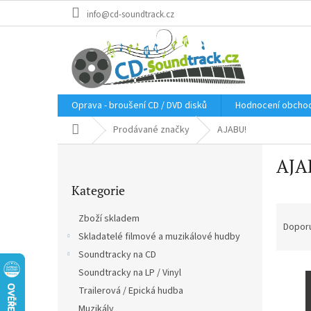
Přejít
info@cd-soundtrack.cz
na
obsah
Oprava - broušení CD / DVD disků
Hodnocení obcho
Domů
Prodávané značky
AJABU!
P
AJA
o
Přeskočit
s
Kategorie
kategorie
t
Ř
r
Zboží skladem
a
a
Dopor
Skladatelé filmové a muzikálové hudby
z
n
e
Soundtracky na CD
n
V
n
í
Soundtracky na LP / Vinyl
ý
í
p
Trailerová / Epická hudba
p
p
a
Muzikály