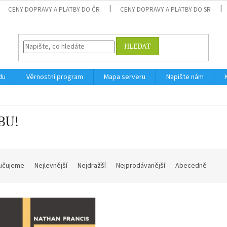
CENY DOPRAVY A PLATBY DO ČR
CENY DOPRAVY A PLATBY DO SR
HLEDAT
du
Věrnostní program
Mapa serveru
Napište nám
BU!
učujeme
Nejlevnější
Nejdražší
Nejprodávanější
Abecedně