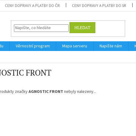
CENY DOPRAVY A PLATBY DO ČR
CENY DOPRAVY A PLATBY DO SR
HLEDAT
du
Věrnostní program
Mapa serveru
Napište nám
OSTIC FRONT
rodukty značky
AGNOSTIC FRONT
nebyly nalezeny...