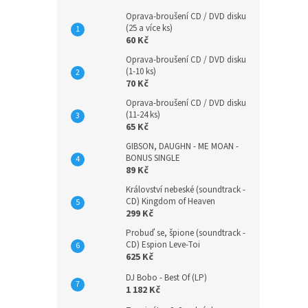
Oprava-broušení CD / DVD disku
(25 a více ks)
60 Kč
Oprava-broušení CD / DVD disku
(1-10 ks)
70 Kč
Oprava-broušení CD / DVD disku
(11-24 ks)
65 Kč
GIBSON, DAUGHN - ME MOAN -
BONUS SINGLE
89 Kč
Království nebeské (soundtrack -
CD) Kingdom of Heaven
299 Kč
Probuď se, špione (soundtrack -
CD) Espion Leve-Toi
625 Kč
DJ Bobo - Best Of (LP)
1 182 Kč