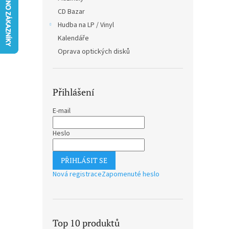
n
CD Bazar
e
Hudba na LP / Vinyl
l
Kalendáře
Oprava optických disků
Přihlášení
E-mail
Heslo
PŘIHLÁSIT SE
Nová registrace
Zapomenuté heslo
Top 10 produktů