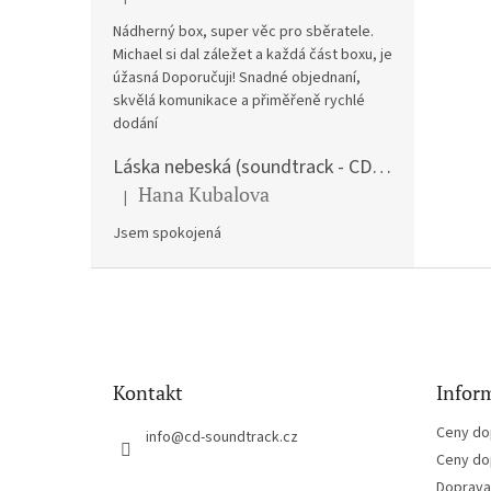
Hodnocení produktu je 5 z 5 hvězdiček.
Nádherný box, super věc pro sběratele.
Michael si dal záležet a každá část boxu, je
úžasná Doporučuji! Snadné objednaní,
skvělá komunikace a přiměřeně rychlé
dodání
Láska nebeská (soundtrack - CD) Love Actually
Hana Kubalova
|
Hodnocení produktu je 5 z 5 hvězdiček.
Jsem spokojená
Z
á
p
a
t
Kontakt
Inform
í
Ceny do
info
@
cd-soundtrack.cz
Ceny do
Doprava 