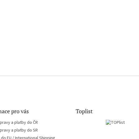
ace pro vás
Toplist
pravy a platby do ČR
pravy a platby do SR
do EU / International Shipping