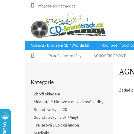
Přejít
info@cd-soundtrack.cz
na
obsah
Oprava - broušení CD / DVD disků
Hodnocení obcho
Domů
Prodávané značky
AGNOSTIC FRONT
P
AGN
o
Přeskočit
s
Kategorie
kategorie
t
r
Žádné p
Zboží skladem
a
Skladatelé filmové a muzikálové hudby
n
Soundtracky na CD
n
í
Soundtracky na LP / Vinyl
p
Trailerová / Epická hudba
a
Muzikály