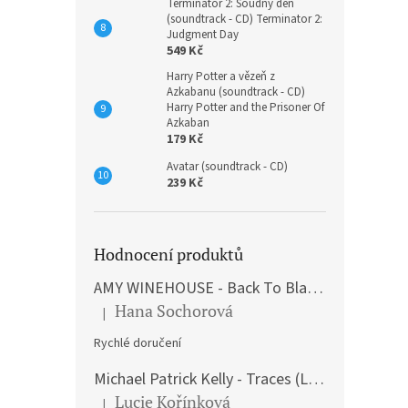
Terminátor 2: Soudný den
(soundtrack - CD) Terminator 2:
Judgment Day
549 Kč
Harry Potter a vězeň z
Azkabanu (soundtrack - CD)
Harry Potter and the Prisoner Of
Azkaban
179 Kč
Avatar (soundtrack - CD)
239 Kč
Hodnocení produktů
AMY WINEHOUSE - Back To Black (LP)
Hana Sochorová
|
Hodnocení produktu je 5 z 5 hvězdiček.
Rychlé doručení
Michael Patrick Kelly - Traces (Limited Edition) (Premium Box-Set) (LP)
Lucie Kořínková
|