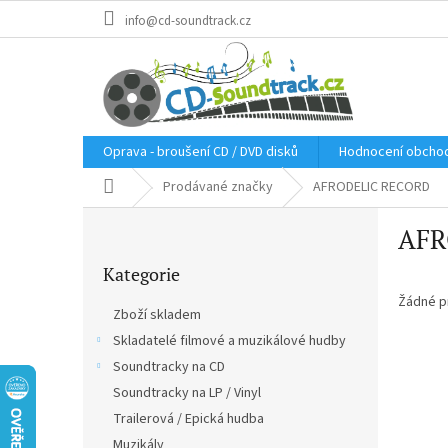
Přejít
info@cd-soundtrack.cz
na
obsah
Oprava - broušení CD / DVD disků
Hodnocení obcho
Domů
Prodávané značky
AFRODELIC RECORD
P
AFR
o
Přeskočit
s
Kategorie
kategorie
t
r
Žádné p
Zboží skladem
a
Skladatelé filmové a muzikálové hudby
n
Soundtracky na CD
n
í
Soundtracky na LP / Vinyl
p
Trailerová / Epická hudba
a
Muzikály