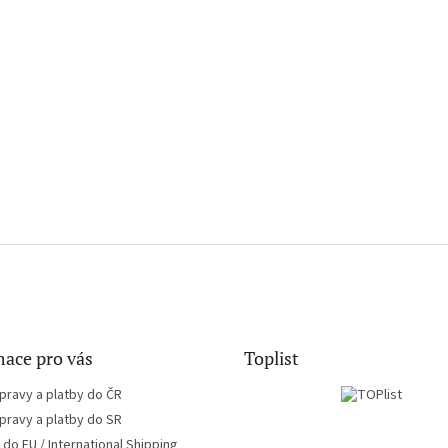
ace pro vás
Toplist
pravy a platby do ČR
pravy a platby do SR
do EU / International Shipping