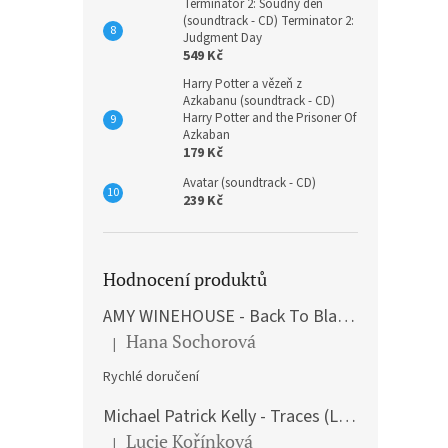
Terminátor 2: Soudný den
(soundtrack - CD) Terminator 2:
Judgment Day
549 Kč
Harry Potter a vězeň z
Azkabanu (soundtrack - CD)
Harry Potter and the Prisoner Of
Azkaban
179 Kč
Avatar (soundtrack - CD)
239 Kč
Hodnocení produktů
AMY WINEHOUSE - Back To Black (LP)
Hana Sochorová
|
Hodnocení produktu je 5 z 5 hvězdiček.
Rychlé doručení
Michael Patrick Kelly - Traces (Limited Edition) (Premium Box-Set) (LP)
Lucie Kořínková
|