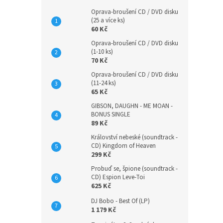
Oprava-broušení CD / DVD disku
(25 a více ks)
60 Kč
Oprava-broušení CD / DVD disku
(1-10 ks)
70 Kč
Oprava-broušení CD / DVD disku
(11-24 ks)
65 Kč
GIBSON, DAUGHN - ME MOAN -
BONUS SINGLE
89 Kč
Království nebeské (soundtrack -
CD) Kingdom of Heaven
299 Kč
Probuď se, špione (soundtrack -
CD) Espion Leve-Toi
625 Kč
DJ Bobo - Best Of (LP)
1 179 Kč