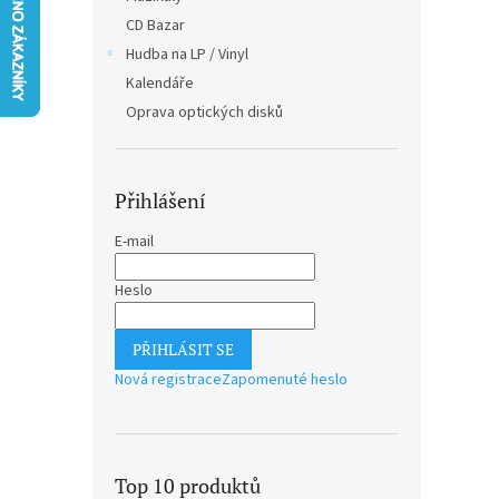
n
CD Bazar
e
Hudba na LP / Vinyl
l
Kalendáře
Oprava optických disků
Přihlášení
E-mail
Heslo
PŘIHLÁSIT SE
Nová registrace
Zapomenuté heslo
Top 10 produktů