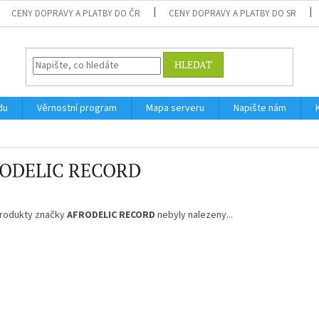
CENY DOPRAVY A PLATBY DO ČR
CENY DOPRAVY A PLATBY DO SR
HLEDAT
du
Věrnostní program
Mapa serveru
Napište nám
ODELIC RECORD
rodukty značky
AFRODELIC RECORD
nebyly nalezeny...