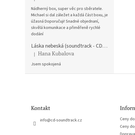
Hodnocení produktu je 5 z 5 hvězdiček.
Nádherný box, super věc pro sběratele.
Michael si dal záležet a každá část boxu, je
úžasná Doporučuji! Snadné objednaní,
skvělá komunikace a přiměřeně rychlé
dodání
Láska nebeská (soundtrack - CD) Love Actually
Hana Kubalova
|
Hodnocení produktu je 5 z 5 hvězdiček.
Jsem spokojená
Z
á
p
a
t
Kontakt
Inform
í
Ceny do
info
@
cd-soundtrack.cz
Ceny do
Doprava 