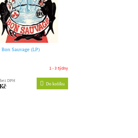
 Bon Sauvage (LP)
1 - 3 týdny
 bez DPH
Do košíku
 Kč
O
v
l
á
d
a
c