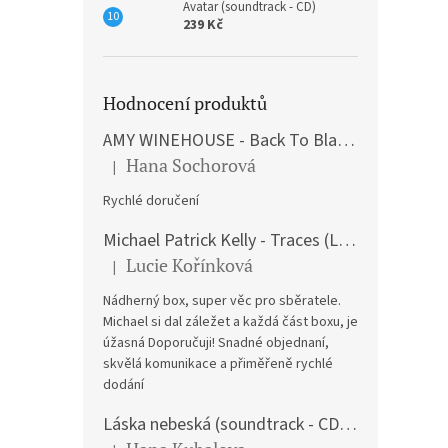
Avatar (soundtrack - CD)
239 Kč
Hodnocení produktů
AMY WINEHOUSE - Back To Black (LP)
Hana Sochorová
|
Hodnocení produktu je 5 z 5 hvězdiček.
Rychlé doručení
Michael Patrick Kelly - Traces (Limited Edition) (Premium Box-Set) (LP)
Lucie Kořínková
|
Hodnocení produktu je 5 z 5 hvězdiček.
Nádherný box, super věc pro sběratele.
Michael si dal záležet a každá část boxu, je
úžasná Doporučuji! Snadné objednaní,
skvělá komunikace a přiměřeně rychlé
dodání
Láska nebeská (soundtrack - CD) Love Actually