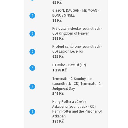
65 Kč
GIBSON, DAUGHN - ME MOAN -
BONUS SINGLE
89 Kč
Království nebeské (soundtrack -
CD) Kingdom of Heaven
299 Kč
Probuď se, špione (soundtrack -
CD) Espion Leve-Toi
625 Kč
DJ Bobo - Best Of (LP)
1 178 Kč
Terminátor 2: Soudný den
(soundtrack - CD) Terminator 2:
Judgment Day
549 Kč
Harry Potter a vězeň z
Azkabanu (soundtrack - CD)
Harry Potter and the Prisoner Of
Azkaban
179 Kč