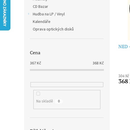
i
r
n
CD Bazar
s
o
e
p
Hudba na LP / Vinyl
d
l
r
u
Kalendáře
o
k
Oprava optických disků
d
t
u
ů
k
NED -
Cena
t
ů
367
Kč
368
Kč
304 Kč
368
Na skladě
0