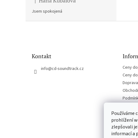
Hana Kubalova
|
Hodnocení produktu je 5 z 5 hvězdiček.
Jsem spokojená
Z
á
p
a
t
Kontakt
Inform
í
Ceny do
info
@
cd-soundtrack.cz
Ceny do
Doprava 
Obchodn
Podmínk
Kontakt
Používáme c
prohlížení w
zlepšovali j
informací a 