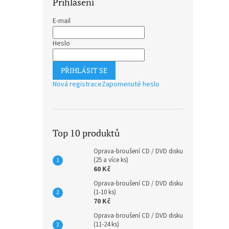
Přihlášení
E-mail
Heslo
PŘIHLÁSIT SE
Nová registrace
Zapomenuté heslo
Top 10 produktů
Oprava-broušení CD / DVD disku
(25 a více ks)
60 Kč
Oprava-broušení CD / DVD disku
(1-10 ks)
70 Kč
Oprava-broušení CD / DVD disku
(11-24 ks)