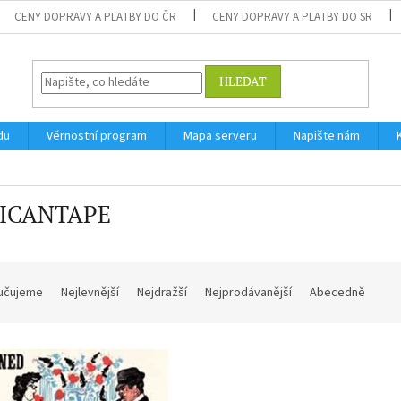
CENY DOPRAVY A PLATBY DO ČR
CENY DOPRAVY A PLATBY DO SR
HLEDAT
du
Věrnostní program
Mapa serveru
Napište nám
ICANTAPE
učujeme
Nejlevnější
Nejdražší
Nejprodávanější
Abecedně