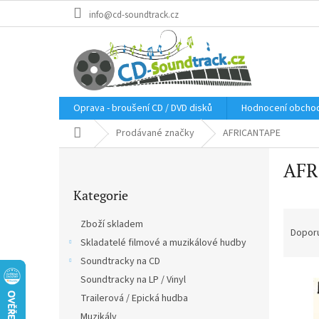
Přejít
info@cd-soundtrack.cz
na
obsah
Oprava - broušení CD / DVD disků
Hodnocení obcho
Domů
Prodávané značky
AFRICANTAPE
P
AFR
o
Přeskočit
s
Kategorie
kategorie
t
Ř
r
Zboží skladem
a
a
Dopor
Skladatelé filmové a muzikálové hudby
z
n
e
Soundtracky na CD
n
V
n
í
Soundtracky na LP / Vinyl
ý
í
p
Trailerová / Epická hudba
p
p
a
Muzikály