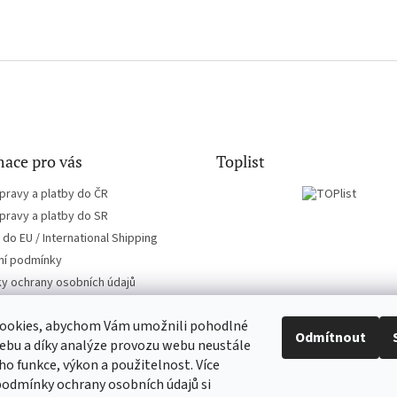
ace pro vás
Toplist
pravy a platby do ČR
pravy a platby do SR
do EU / International Shipping
í podmínky
y ochrany osobních údajů
ookies, abychom Vám umožnili pohodlné
Odmítnout
ebu a díky analýze provozu webu neustále
eho funkce, výkon a použitelnost. Více
CD-hudba.cz
EN-filmy.cz
podmínky ochrany osobních údajů si