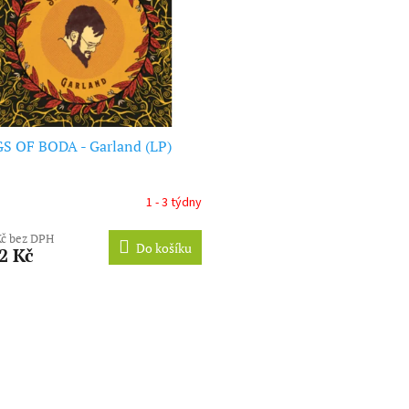
S OF BODA - Garland (LP)
1 - 3 týdny
Kč bez DPH
Do košíku
2 Kč
O
v
l
á
d
a
c