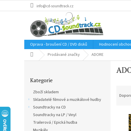
Přejít
info@cd-soundtrack.cz
na
obsah
Oprava - broušení CD / DVD disků
Hodnocení obcho
Domů
Prodávané značky
ADORE
P
AD
o
Přeskočit
s
Kategorie
kategorie
t
Ř
r
Zboží skladem
a
a
Dopor
Skladatelé filmové a muzikálové hudby
z
n
e
Soundtracky na CD
n
V
n
í
Soundtracky na LP / Vinyl
ý
í
p
Trailerová / Epická hudba
p
p
a
Muzikály