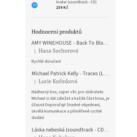
Avatar (soundtrack - CD)
239 Kč
Hodnocení produktů
AMY WINEHOUSE - Back To Black (LP)
Hana Sochorová
|
Hodnocení produktu je 5 z 5 hvězdiček.
Rychlé doručení
Michael Patrick Kelly - Traces (Limited Edition) (Premium Box-Set) (LP)
Lucie Kořínková
|
Hodnocení produktu je 5 z 5 hvězdiček.
Nádherný box, super věc pro sběratele.
Michael si dal záležet a každá část boxu, je
úžasná Doporučuji! Snadné objednaní,
skvělá komunikace a přiměřeně rychlé
dodání
Láska nebeská (soundtrack - CD) Love Actually