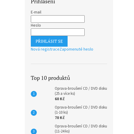
Přihlášení
E-mail
Heslo
PŘIHLÁSIT SE
Nová registrace
Zapomenuté heslo
Top 10 produktů
Oprava-broušení CD / DVD disku
(25 a více ks)
60 Kč
Oprava-broušení CD / DVD disku
(1-10 ks)
70 Kč
Oprava-broušení CD / DVD disku
(11-24 ks)