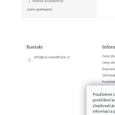
Hana Kubalova
|
Hodnocení produktu je 5 z 5 hvězdiček.
Jsem spokojená
Z
á
p
a
t
Kontakt
Inform
í
Ceny do
info
@
cd-soundtrack.cz
Ceny do
Doprava 
Obchodn
Podmínk
Kontakt
Používáme c
prohlížení w
zlepšovali j
informací a 