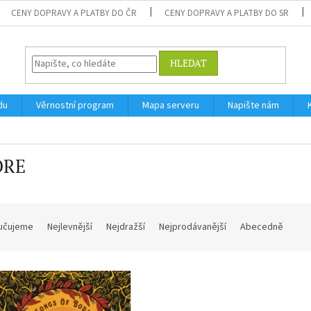
CENY DOPRAVY A PLATBY DO ČR
CENY DOPRAVY A PLATBY DO SR
HLEDAT
du
Věrnostní program
Mapa serveru
Napište nám
ORE
učujeme
Nejlevnější
Nejdražší
Nejprodávanější
Abecedně