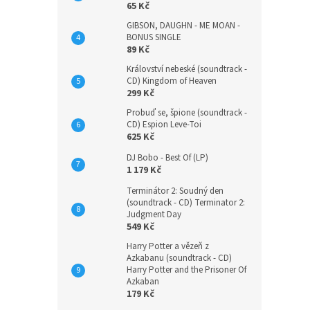
65 Kč
GIBSON, DAUGHN - ME MOAN -
BONUS SINGLE
89 Kč
Království nebeské (soundtrack -
CD) Kingdom of Heaven
299 Kč
Probuď se, špione (soundtrack -
CD) Espion Leve-Toi
625 Kč
DJ Bobo - Best Of (LP)
1 179 Kč
Terminátor 2: Soudný den
(soundtrack - CD) Terminator 2:
Judgment Day
549 Kč
Harry Potter a vězeň z
Azkabanu (soundtrack - CD)
Harry Potter and the Prisoner Of
Azkaban
179 Kč