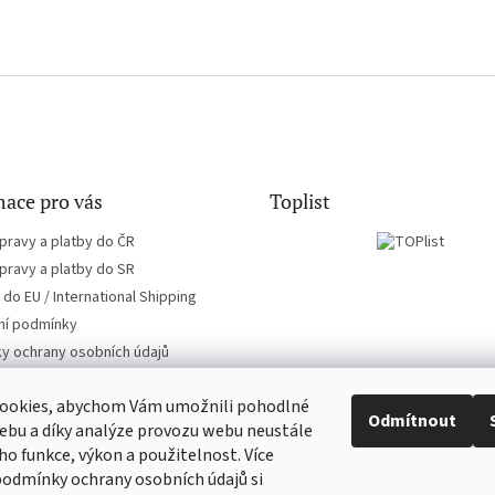
ace pro vás
Toplist
pravy a platby do ČR
pravy a platby do SR
do EU / International Shipping
í podmínky
y ochrany osobních údajů
ookies, abychom Vám umožnili pohodlné
Odmítnout
ebu a díky analýze provozu webu neustále
eho funkce, výkon a použitelnost. Více
CD-hudba.cz
EN-filmy.cz
podmínky ochrany osobních údajů si