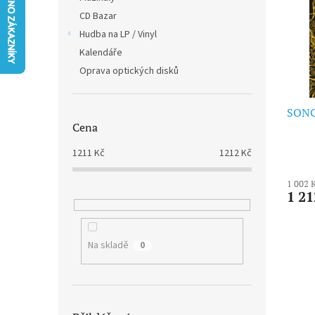
i
r
n
CD Bazar
s
o
e
p
Hudba na LP / Vinyl
d
l
r
u
Kalendáře
o
k
Oprava optických disků
d
t
u
ů
k
SONG
Cena
t
ů
1211
Kč
1212
Kč
1 002 
1 21
Na skladě
0