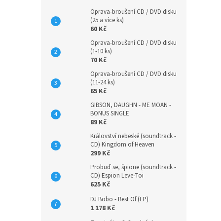
Oprava-broušení CD / DVD disku
(25 a více ks)
60 Kč
Oprava-broušení CD / DVD disku
(1-10 ks)
70 Kč
Oprava-broušení CD / DVD disku
(11-24 ks)
65 Kč
GIBSON, DAUGHN - ME MOAN -
BONUS SINGLE
89 Kč
Království nebeské (soundtrack -
CD) Kingdom of Heaven
299 Kč
Probuď se, špione (soundtrack -
CD) Espion Leve-Toi
625 Kč
DJ Bobo - Best Of (LP)
1 178 Kč