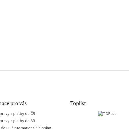
ace pro vás
Toplist
pravy a platby do ČR
pravy a platby do SR
do EU / International Shipping