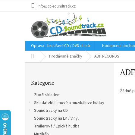
Přejít
info@cd-soundtrack.cz
na
obsah
Oprava - broušení CD / DVD disků
Hodnocení obcho
Domů
Prodávané značky
ADF RECORDS
P
ADF
o
Přeskočit
s
Kategorie
kategorie
t
r
Žádné p
Zboží skladem
a
Skladatelé filmové a muzikálové hudby
n
Soundtracky na CD
n
í
Soundtracky na LP / Vinyl
p
Trailerová / Epická hudba
a
Muzikály