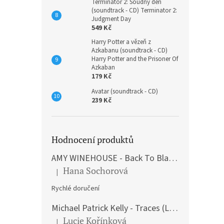
Terminátor 2: Soudný den
(soundtrack - CD) Terminator 2:
Judgment Day
549 Kč
Harry Potter a vězeň z
Azkabanu (soundtrack - CD)
Harry Potter and the Prisoner Of
Azkaban
179 Kč
Avatar (soundtrack - CD)
239 Kč
Hodnocení produktů
AMY WINEHOUSE - Back To Black (LP)
Hana Sochorová
|
Hodnocení produktu je 5 z 5 hvězdiček.
Rychlé doručení
Michael Patrick Kelly - Traces (Limited Edition) (Premium Box-Set) (LP)
Lucie Kořínková
|