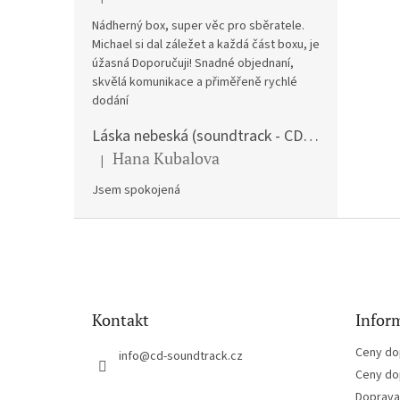
Hodnocení produktu je 5 z 5 hvězdiček.
Nádherný box, super věc pro sběratele.
Michael si dal záležet a každá část boxu, je
úžasná Doporučuji! Snadné objednaní,
skvělá komunikace a přiměřeně rychlé
dodání
Láska nebeská (soundtrack - CD) Love Actually
Hana Kubalova
|
Hodnocení produktu je 5 z 5 hvězdiček.
Jsem spokojená
Z
á
p
a
t
Kontakt
Inform
í
Ceny do
info
@
cd-soundtrack.cz
Ceny do
Doprava 