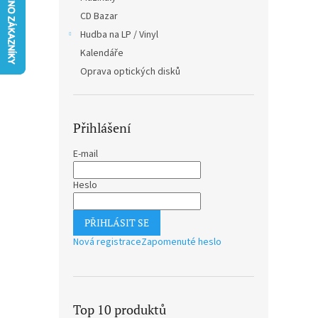
n
CD Bazar
e
Hudba na LP / Vinyl
l
Kalendáře
Oprava optických disků
Přihlášení
E-mail
Heslo
PŘIHLÁSIT SE
Nová registrace
Zapomenuté heslo
Top 10 produktů