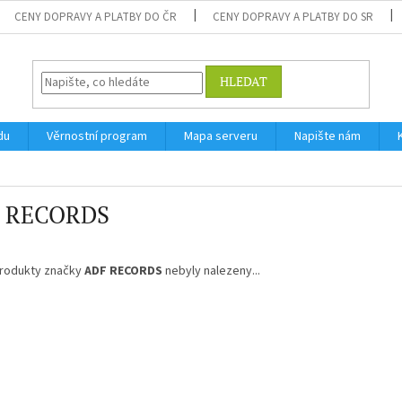
CENY DOPRAVY A PLATBY DO ČR
CENY DOPRAVY A PLATBY DO SR
HLEDAT
du
Věrnostní program
Mapa serveru
Napište nám
 RECORDS
rodukty značky
ADF RECORDS
nebyly nalezeny...