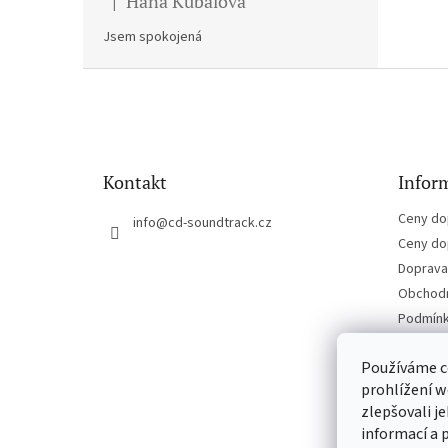
Hana Kubalova
|
Hodnocení produktu je 5 z 5 hvězdiček.
Jsem spokojená
Z
á
p
a
t
Kontakt
Inform
í
Ceny do
info
@
cd-soundtrack.cz
Ceny do
Doprava 
Obchodn
Podmínk
Kontakt
Používáme c
prohlížení w
zlepšovali j
informací a 