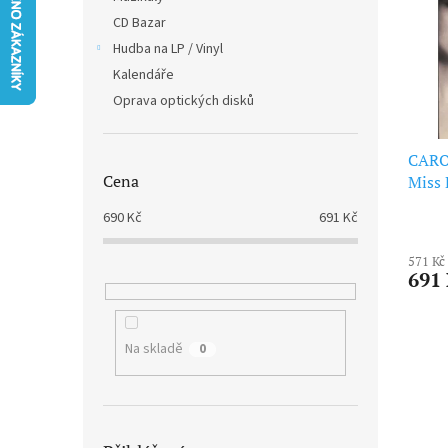
i
r
n
CD Bazar
s
o
e
p
Hudba na LP / Vinyl
d
l
r
u
Kalendáře
o
k
Oprava optických disků
d
t
u
ů
k
CARO
Cena
t
Miss 
ů
690
Kč
691
Kč
571 Kč
691
Na skladě
0