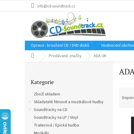
Přejít
info@cd-soundtrack.cz
na
obsah
Oprava - broušení CD / DVD disků
Hodnocení obcho
Domů
Prodávané značky
ADA UK
P
ADA
o
Přeskočit
s
Kategorie
kategorie
t
Ř
r
Zboží skladem
a
a
Dopor
Skladatelé filmové a muzikálové hudby
z
n
e
Soundtracky na CD
n
V
n
í
Soundtracky na LP / Vinyl
ý
í
p
Trailerová / Epická hudba
p
p
a
Muzikály