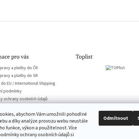
ace pro vás
Toplist
pravy a platby do ČR
pravy a platby do SR
do EU / International Shipping
í podmínky
y ochrany osobních údajů
ookies, abychom Vám umožnili pohodlné
Odmítnout
ebu a díky analýze provozu webu neustále
eho funkce, výkon a použitelnost. Více
CD-hudba.cz
EN-filmy.cz
podmínky ochrany osobních údajů si