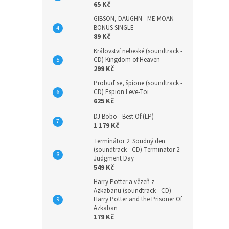
65 Kč
GIBSON, DAUGHN - ME MOAN -
BONUS SINGLE
89 Kč
Království nebeské (soundtrack -
CD) Kingdom of Heaven
299 Kč
Probuď se, špione (soundtrack -
CD) Espion Leve-Toi
625 Kč
DJ Bobo - Best Of (LP)
1 179 Kč
Terminátor 2: Soudný den
(soundtrack - CD) Terminator 2:
Judgment Day
549 Kč
Harry Potter a vězeň z
Azkabanu (soundtrack - CD)
Harry Potter and the Prisoner Of
Azkaban
179 Kč