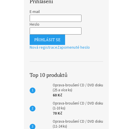
Přihlášení
E-mail
Heslo
PŘIHLÁSIT SE
Nová registrace
Zapomenuté heslo
Top 10 produktů
Oprava-broušení CD / DVD disku
(25 a více ks)
60 Kč
Oprava-broušení CD / DVD disku
(1-10 ks)
70 Kč
Oprava-broušení CD / DVD disku
(11-24 ks)