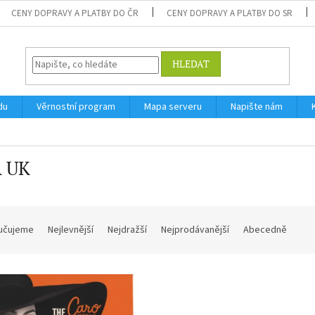
CENY DOPRAVY A PLATBY DO ČR
CENY DOPRAVY A PLATBY DO SR
HLEDAT
du
Věrnostní program
Mapa serveru
Napište nám
 UK
učujeme
Nejlevnější
Nejdražší
Nejprodávanější
Abecedně