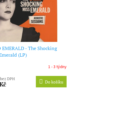
 EMERALD - The Shocking
Emerald (LP)
1 - 3 týdny
 bez DPH
Do košíku
 Kč
O
v
l
á
d
a
c