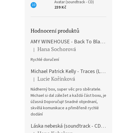
Avatar (soundtrack - CD)
239 Kč
Hodnocení produktů
AMY WINEHOUSE - Back To Black (LP)
Hana Sochorová
|
Hodnocení produktu je 5 z 5 hvězdiček.
Rychlé doručení
Michael Patrick Kelly - Traces (Limited Edition) (Premium Box-Set) (LP)
Lucie Kořínková
|
Hodnocení produktu je 5 z 5 hvězdiček.
Nádherný box, super věc pro sběratele.
Michael si dal záležet a každá část boxu, je
úžasná Doporučuji! Snadné objednaní,
skvělá komunikace a přiměřeně rychlé
dodání
Láska nebeská (soundtrack - CD) Love Actually