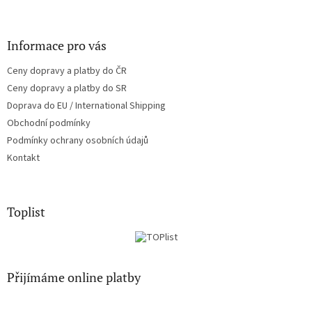
y
v
ý
Informace pro vás
p
i
Ceny dopravy a platby do ČR
s
u
Ceny dopravy a platby do SR
Doprava do EU / International Shipping
Obchodní podmínky
Podmínky ochrany osobních údajů
Kontakt
Toplist
Přijímáme online platby