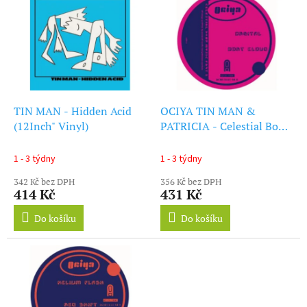
ý
r
p
o
i
d
s
u
p
k
r
t
o
ů
d
TIN MAN - Hidden Acid
OCIYA TIN MAN &
u
(12Inch" Vinyl)
PATRICIA - Celestial Body
k
Music Part 2 (12Inch"
t
Vinyl)
1 - 3 týdny
1 - 3 týdny
ů
342 Kč bez DPH
356 Kč bez DPH
414 Kč
431 Kč
Do košíku
Do košíku