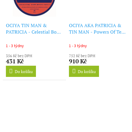
OCIYA TIN MAN &
OCIYA AKA PATRICIA &
PATRICIA - Celestial Body
TIN MAN - Powers Of Ten
Music Part 1 (12Inch"
(LP)
Vinyl)
1 - 3 týdny
1 - 3 týdny
356 Kč bez DPH
752 Kč bez DPH
431 Kč
910 Kč
Do košíku
Do košíku