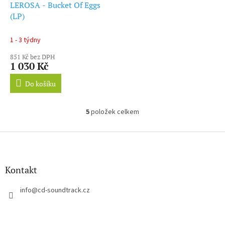
LEROSA - Bucket Of Eggs
(LP)
1 - 3 týdny
851 Kč bez DPH
1 030 Kč
Do košíku
5
položek celkem
O
v
l
Z
á
á
d
p
a
a
Kontakt
c
t
í
í
info
@
cd-soundtrack.cz
p
r
v
k