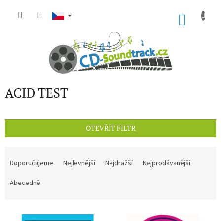
Přejít
na
NÁKU
obsah
KOŠÍK
ACID TEST
OTEVŘÍT FILTR
Ř
a
Doporučujeme
Nejlevnější
Nejdražší
Nejprodávanější
z
e
Abecedně
n
í
V
p