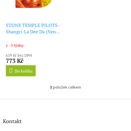
STONE TEMPLE PILOTS -
Shangri-La Dee Da (Neon
Yellow/Orange Splatter
Vinyl) (Rocktober) (LP)
1 - 3 týdny
639 Kč bez DPH
773 Kč
Do košíku
3
položek celkem
O
v
l
Z
á
á
d
p
a
a
Kontakt
c
t
í