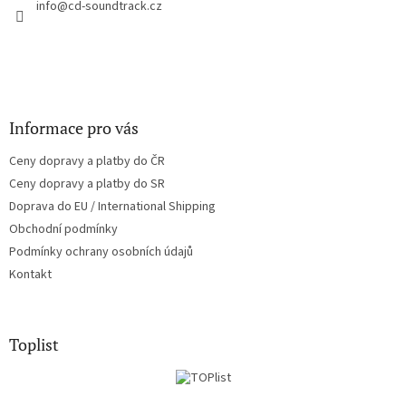
í
info
@
cd-soundtrack.cz
p
r
v
k
y
v
ý
Informace pro vás
p
i
Ceny dopravy a platby do ČR
s
u
Ceny dopravy a platby do SR
Doprava do EU / International Shipping
Obchodní podmínky
Podmínky ochrany osobních údajů
Kontakt
Toplist