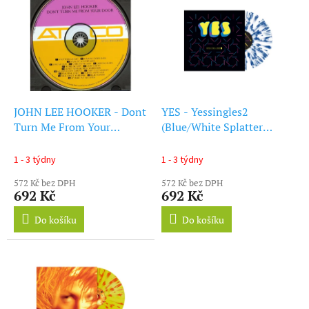
ý
r
p
o
i
d
s
u
p
k
r
t
o
ů
d
JOHN LEE HOOKER - Dont
YES - Yessingles2
u
Turn Me From Your
(Blue/White Splatter
k
(French Cover) (Yellow
Vinyl) (Rocktober) (LP)
t
Vinyl) (Black Friday 2024)
1 - 3 týdny
1 - 3 týdny
ů
(LP)
572 Kč bez DPH
572 Kč bez DPH
692 Kč
692 Kč
Do košíku
Do košíku