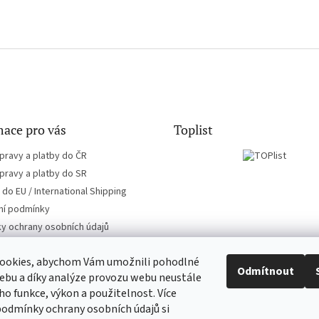
ace pro vás
Toplist
pravy a platby do ČR
pravy a platby do SR
do EU / International Shipping
í podmínky
y ochrany osobních údajů
ookies, abychom Vám umožnili pohodlné
Odmítnout
ebu a díky analýze provozu webu neustále
eho funkce, výkon a použitelnost. Více
CD-hudba.cz
EN-filmy.cz
podmínky ochrany osobních údajů si