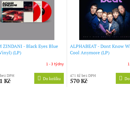
ZINDANI - Black Eyes Blue
ALPHABEAT - Dont Know W
Vinyl) (LP)
Cool Anymore (LP)
1 - 3 týdny
1
 bez DPH
471 Kč bez DPH
Do košíku
Do
1 Kč
570 Kč
O
v
l
á
d
a
c