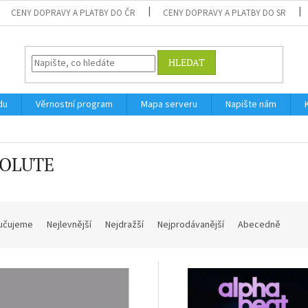
CENY DOPRAVY A PLATBY DO ČR
CENY DOPRAVY A PLATBY DO SR
HLEDAT
du
Věrnostní program
Mapa serveru
Napište nám
OLUTE
učujeme
Nejlevnější
Nejdražší
Nejprodávanější
Abecedně