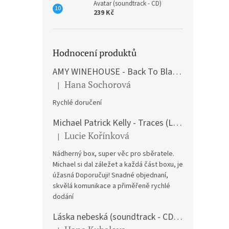
Avatar (soundtrack - CD)
239 Kč
Hodnocení produktů
AMY WINEHOUSE - Back To Black (LP)
Hana Sochorová
|
Hodnocení produktu je 5 z 5 hvězdiček.
Rychlé doručení
Michael Patrick Kelly - Traces (Limited Edition) (Premium Box-Set) (LP)
Lucie Kořínková
|
Hodnocení produktu je 5 z 5 hvězdiček.
Nádherný box, super věc pro sběratele.
Michael si dal záležet a každá část boxu, je
úžasná Doporučuji! Snadné objednaní,
skvělá komunikace a přiměřeně rychlé
dodání
Láska nebeská (soundtrack - CD) Love Actually