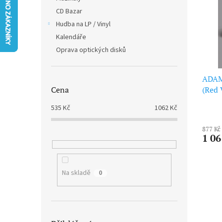
i
r
n
CD Bazar
s
o
e
p
Hudba na LP / Vinyl
d
l
r
u
Kalendáře
o
k
Oprava optických disků
d
t
u
ů
ADAM 
k
(Red 
Cena
t
ů
535
Kč
1062
Kč
877 Kč
1 06
Na skladě
0