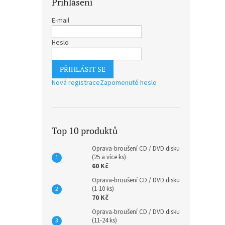
Přihlášení
E-mail
Heslo
PŘIHLÁSIT SE
Nová registrace
Zapomenuté heslo
Top 10 produktů
Oprava-broušení CD / DVD disku
(25 a více ks)
60 Kč
Oprava-broušení CD / DVD disku
(1-10 ks)
70 Kč
Oprava-broušení CD / DVD disku
(11-24 ks)