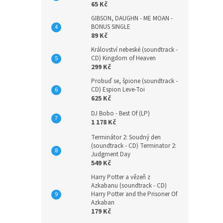
65 Kč
GIBSON, DAUGHN - ME MOAN -
BONUS SINGLE
89 Kč
Království nebeské (soundtrack -
CD) Kingdom of Heaven
299 Kč
Probuď se, špione (soundtrack -
CD) Espion Leve-Toi
625 Kč
DJ Bobo - Best Of (LP)
1 178 Kč
Terminátor 2: Soudný den
(soundtrack - CD) Terminator 2:
Judgment Day
549 Kč
Harry Potter a vězeň z
Azkabanu (soundtrack - CD)
Harry Potter and the Prisoner Of
Azkaban
179 Kč