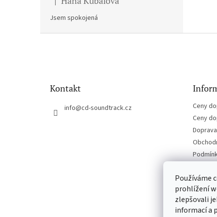
Hana Kubalova
|
Hodnocení produktu je 5 z 5 hvězdiček.
Jsem spokojená
Z
á
p
a
t
Kontakt
Inform
í
Ceny do
info
@
cd-soundtrack.cz
Ceny do
Doprava 
Obchodn
Podmínk
Kontakt
Používáme c
prohlížení w
zlepšovali j
informací a 