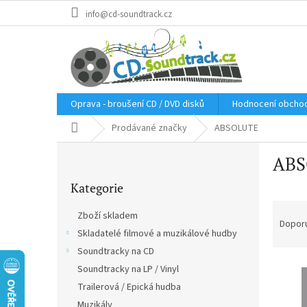
Přejít
info@cd-soundtrack.cz
na
obsah
Oprava - broušení CD / DVD disků
Hodnocení obcho
Domů
Prodávané značky
ABSOLUTE
P
ABS
o
Přeskočit
s
Kategorie
kategorie
t
Ř
r
Zboží skladem
a
a
Dopor
Skladatelé filmové a muzikálové hudby
z
n
e
Soundtracky na CD
n
V
n
í
Soundtracky na LP / Vinyl
ý
í
p
Trailerová / Epická hudba
p
p
a
Muzikály