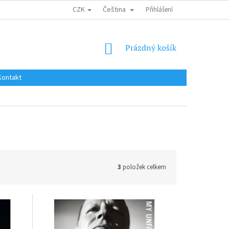
CZK
Čeština
DOPRAVA DO EU / INTERNATIONAL SHIPPING
Přihlášení
OBCHODNÍ PODMÍNKY
NÁKUPNÍ
Prázdný košík
KOŠÍK
Kontakt
3
položek celkem