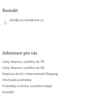
d
p
a
a
Kontakt
c
t
í
í
info
@
cd-soundtrack.cz
p
r
v
k
y
v
ý
Informace pro vás
p
i
Ceny dopravy a platby do ČR
s
u
Ceny dopravy a platby do SR
Doprava do EU / International Shipping
Obchodní podmínky
Podmínky ochrany osobních údajů
Kontakt