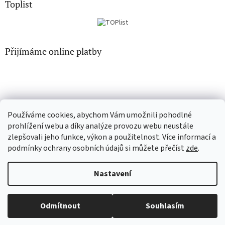
Toplist
Přijímáme online platby
Používáme cookies, abychom Vám umožnili pohodlné
CD-hudba.cz
EN-filmy.cz
prohlížení webu a díky analýze provozu webu neustále
zlepšovali jeho funkce, výkon a použitelnost. Více informací a
podmínky ochrany osobních údajů si můžete přečíst
zde
.
Vytvořil Shoptet
Nastavení
Copyright 2026
CD-Soundtrack.cz
. Všechna práva vyhrazena.
Odmítnout
Souhlasím
Upravit nastavení cookies