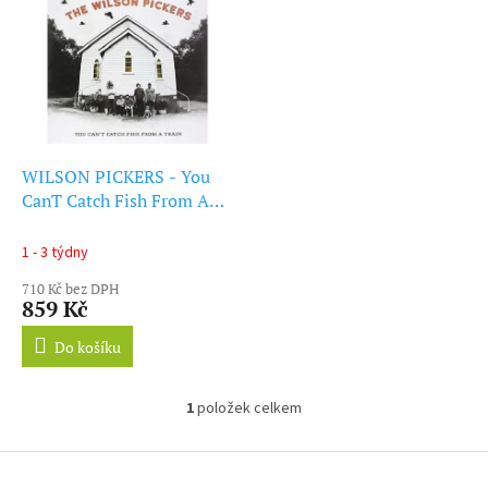
ý
r
p
o
i
d
s
u
p
k
r
t
o
ů
d
WILSON PICKERS - You
u
CanT Catch Fish From A
k
Train (LP)
t
1 - 3 týdny
ů
710 Kč bez DPH
859 Kč
Do košíku
1
položek celkem
O
v
l
Z
á
á