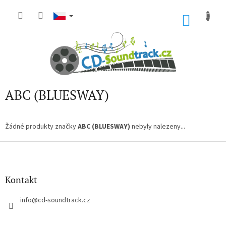
Přejít
na
NÁKU
obsah
KOŠÍK
ABC (BLUESWAY)
Žádné produkty značky
ABC (BLUESWAY)
nebyly nalezeny...
Z
á
p
a
Kontakt
t
í
info
@
cd-soundtrack.cz