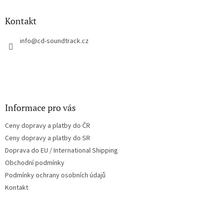
d
p
a
a
Kontakt
c
t
í
í
info
@
cd-soundtrack.cz
p
r
v
k
y
v
ý
Informace pro vás
p
i
Ceny dopravy a platby do ČR
s
u
Ceny dopravy a platby do SR
Doprava do EU / International Shipping
Obchodní podmínky
Podmínky ochrany osobních údajů
Kontakt