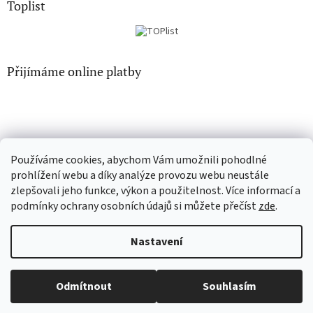
Toplist
Přijímáme online platby
Používáme cookies, abychom Vám umožnili pohodlné
CD-hudba.cz
EN-filmy.cz
prohlížení webu a díky analýze provozu webu neustále
zlepšovali jeho funkce, výkon a použitelnost. Více informací a
podmínky ochrany osobních údajů si můžete přečíst
zde
.
Vytvořil Shoptet
Nastavení
Copyright 2026
CD-Soundtrack.cz
. Všechna práva vyhrazena.
Odmítnout
Souhlasím
Upravit nastavení cookies