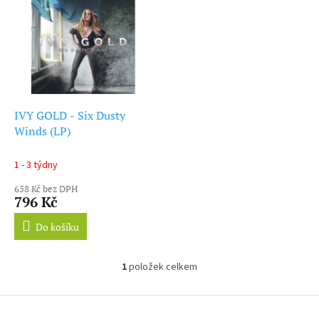
ý
r
p
o
i
d
s
u
p
k
r
t
o
ů
d
IVY GOLD - Six Dusty
u
Winds (LP)
k
t
1 - 3 týdny
ů
658 Kč bez DPH
796 Kč
Do košíku
1
položek celkem
O
v
l
Z
á
á