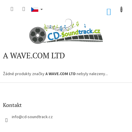
Přejít
na
NÁKU
obsah
KOŠÍK
A WAVE.COM LTD
Žádné produkty značky
A WAVE.COM LTD
nebyly nalezeny...
Z
á
p
a
Kontakt
t
í
info
@
cd-soundtrack.cz