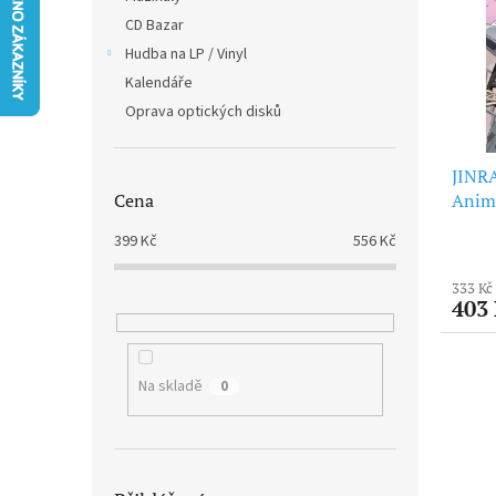
i
r
n
CD Bazar
s
o
e
p
Hudba na LP / Vinyl
d
l
r
u
Kalendáře
o
k
Oprava optických disků
d
t
u
ů
JINR
k
Anim
Cena
t
Girl)
ů
399
Kč
556
Kč
333 Kč
403
Na skladě
0