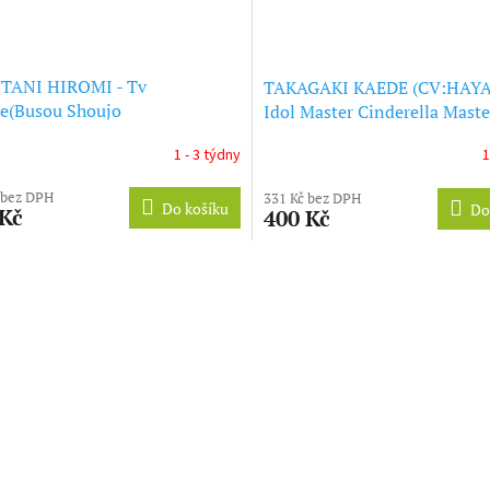
TANI HIROMI - Tv
TAKAGAKI KAEDE (CV:HAYA
e(Busou Shoujo
Idol Master Cinderella Maste
avellism)Music Collection
Koikaze-Irodori- (CD)
1 - 3 týdny
1
 - OST (CD)
 bez DPH
331 Kč bez DPH
Do košíku
Do
 Kč
400 Kč
O
v
l
á
d
a
c
í
p
r
v