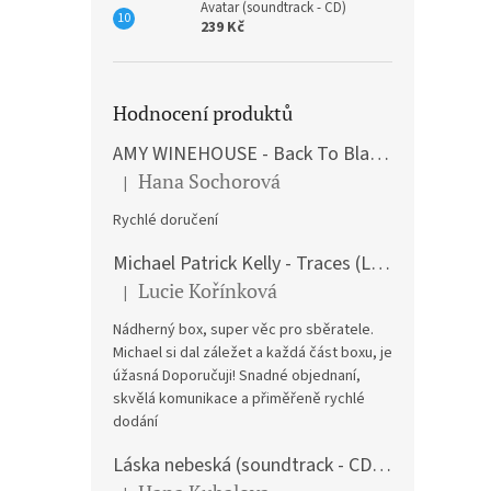
Avatar (soundtrack - CD)
239 Kč
Hodnocení produktů
AMY WINEHOUSE - Back To Black (LP)
Hana Sochorová
|
Hodnocení produktu je 5 z 5 hvězdiček.
Rychlé doručení
Michael Patrick Kelly - Traces (Limited Edition) (Premium Box-Set) (LP)
Lucie Kořínková
|
Hodnocení produktu je 5 z 5 hvězdiček.
Nádherný box, super věc pro sběratele.
Michael si dal záležet a každá část boxu, je
úžasná Doporučuji! Snadné objednaní,
skvělá komunikace a přiměřeně rychlé
dodání
Láska nebeská (soundtrack - CD) Love Actually