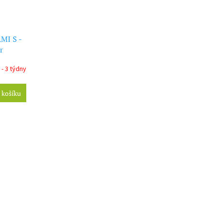
MI S -
r
 - 3 týdny
 košíku