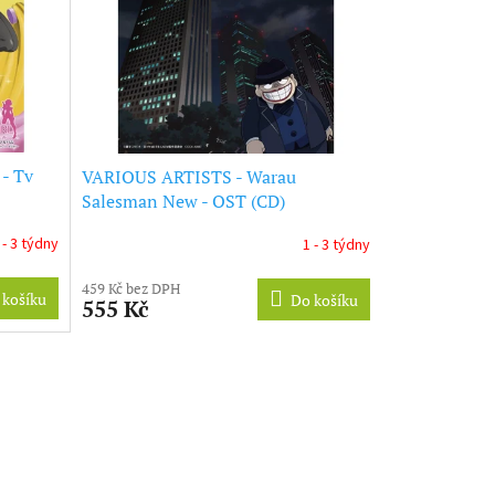
- Tv
VARIOUS ARTISTS - Warau
Salesman New - OST (CD)
(CD)
 - 3 týdny
1 - 3 týdny
459 Kč bez DPH
 košíku
Do košíku
555 Kč