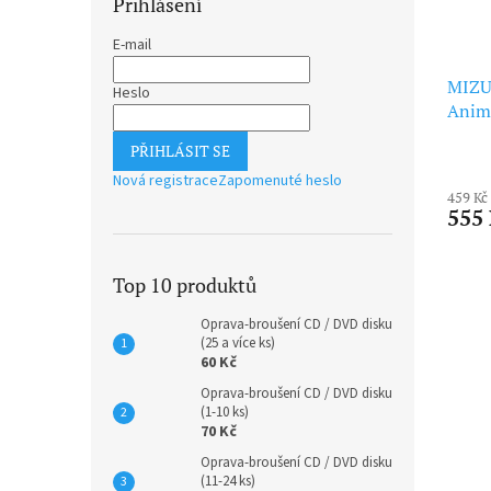
Přihlášení
E-mail
MIZU
Heslo
Anim
Machi
PŘIHLÁSIT SE
Vol.1
Nová registrace
Zapomenuté heslo
459 Kč
555
Top 10 produktů
Oprava-broušení CD / DVD disku
(25 a více ks)
60 Kč
Oprava-broušení CD / DVD disku
(1-10 ks)
70 Kč
Oprava-broušení CD / DVD disku
(11-24 ks)