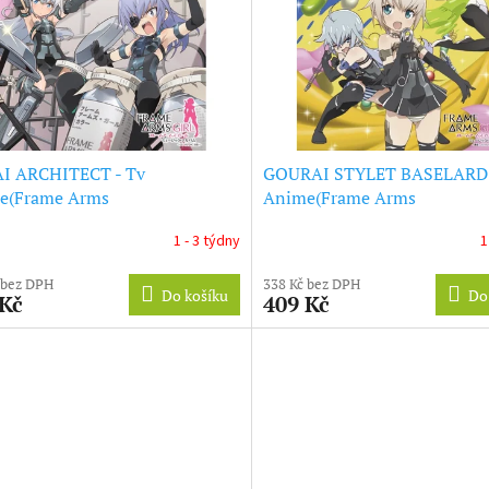
AI ARCHITECT - Tv
GOURAI STYLET BASELARD 
e(Frame Arms
Anime(Frame Arms
Charason&Santra Vol.3 (CD)
Girl)Charason&Santra Vol.1 
1 - 3 týdny
1
 bez DPH
338 Kč bez DPH
Do košíku
Do
 Kč
409 Kč