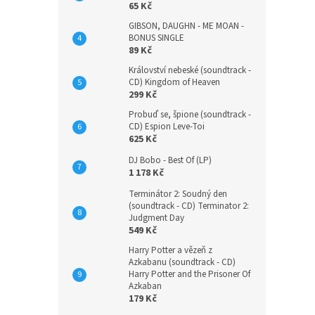
65 Kč
GIBSON, DAUGHN - ME MOAN -
BONUS SINGLE
89 Kč
Království nebeské (soundtrack -
CD) Kingdom of Heaven
299 Kč
Probuď se, špione (soundtrack -
CD) Espion Leve-Toi
625 Kč
DJ Bobo - Best Of (LP)
1 178 Kč
Terminátor 2: Soudný den
(soundtrack - CD) Terminator 2:
Judgment Day
549 Kč
Harry Potter a vězeň z
Azkabanu (soundtrack - CD)
Harry Potter and the Prisoner Of
Azkaban
179 Kč