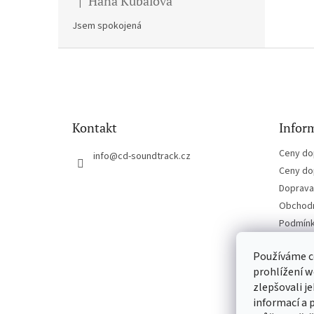
Hana Kubalova
|
Hodnocení produktu je 5 z 5 hvězdiček.
Jsem spokojená
Z
á
p
a
t
Kontakt
Inform
í
Ceny do
info
@
cd-soundtrack.cz
Ceny do
Doprava 
Obchodn
Podmínk
Kontakt
Používáme c
prohlížení w
zlepšovali j
informací a 