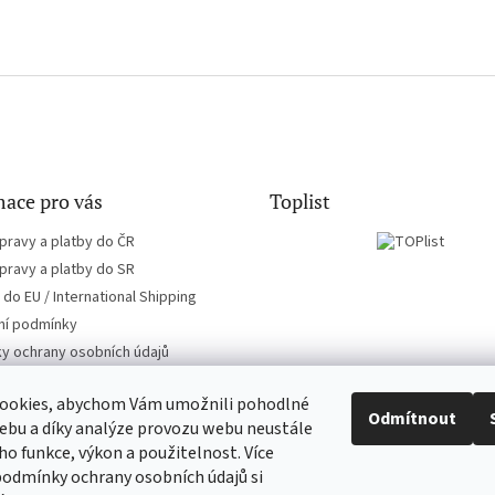
ace pro vás
Toplist
pravy a platby do ČR
pravy a platby do SR
do EU / International Shipping
í podmínky
y ochrany osobních údajů
ookies, abychom Vám umožnili pohodlné
Odmítnout
ebu a díky analýze provozu webu neustále
eho funkce, výkon a použitelnost. Více
CD-hudba.cz
EN-filmy.cz
podmínky ochrany osobních údajů si