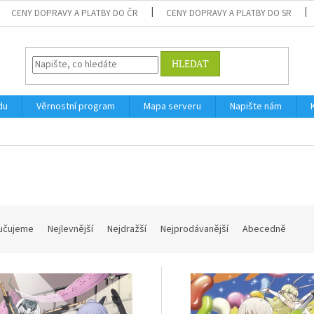
CENY DOPRAVY A PLATBY DO ČR
CENY DOPRAVY A PLATBY DO SR
HLEDAT
du
Věrnostní program
Mapa serveru
Napište nám
učujeme
Nejlevnější
Nejdražší
Nejprodávanější
Abecedně