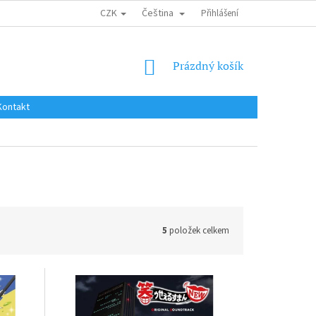
CZK
Čeština
DOPRAVA DO EU / INTERNATIONAL SHIPPING
Přihlášení
OBCHODNÍ PODMÍNKY
NÁKUPNÍ
Prázdný košík
KOŠÍK
Kontakt
5
položek celkem