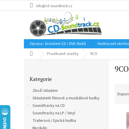
Přejít
info@cd-soundtrack.cz
na
obsah
Oprava - broušení CD / DVD disků
Hodnocení obcho
Domů
Prodávané značky
9CO
P
9CO
o
Přeskočit
s
Kategorie
kategorie
t
Ř
r
Zboží skladem
a
a
Dopor
Skladatelé filmové a muzikálové hudby
z
n
e
Soundtracky na CD
n
V
n
í
Soundtracky na LP / Vinyl
ý
í
p
Trailerová / Epická hudba
p
p
a
Muzikály