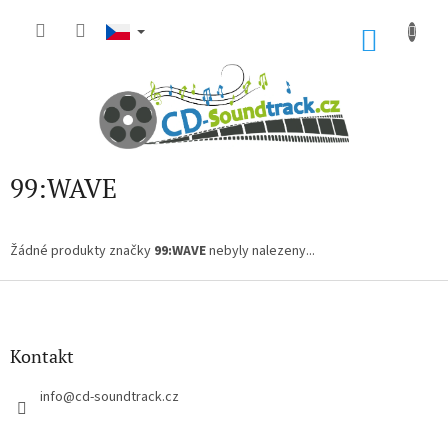
Přejít
na
NÁKU
obsah
KOŠÍK
99:WAVE
Žádné produkty značky
99:WAVE
nebyly nalezeny...
Z
á
p
a
Kontakt
t
í
info
@
cd-soundtrack.cz