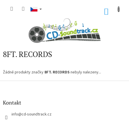
Přejít
na
NÁKU
obsah
KOŠÍK
8FT. RECORDS
Žádné produkty značky
8FT. RECORDS
nebyly nalezeny...
Z
á
p
a
Kontakt
t
í
info
@
cd-soundtrack.cz