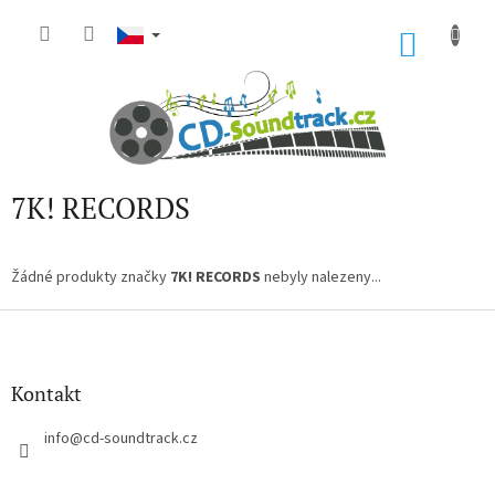
Přejít
na
NÁKU
obsah
KOŠÍK
7K! RECORDS
Žádné produkty značky
7K! RECORDS
nebyly nalezeny...
Z
á
p
a
Kontakt
t
í
info
@
cd-soundtrack.cz