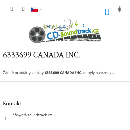
Přejít
na
NÁKU
obsah
KOŠÍK
6333699 CANADA INC.
Žádné produkty značky
6333699 CANADA INC.
nebyly nalezeny...
Z
á
p
a
Kontakt
t
í
info
@
cd-soundtrack.cz