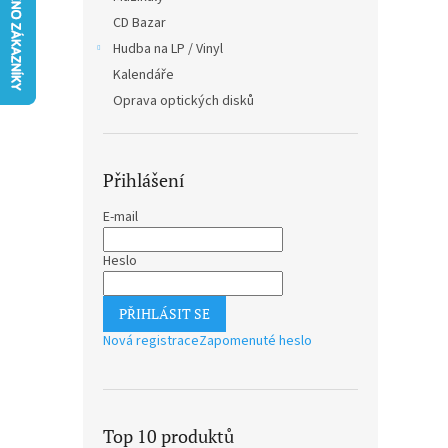
n
CD Bazar
e
Hudba na LP / Vinyl
l
Kalendáře
Oprava optických disků
Přihlášení
E-mail
Heslo
PŘIHLÁSIT SE
Nová registrace
Zapomenuté heslo
Top 10 produktů