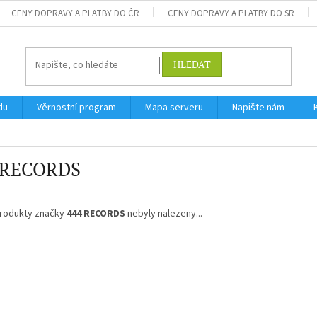
CENY DOPRAVY A PLATBY DO ČR
CENY DOPRAVY A PLATBY DO SR
HLEDAT
du
Věrnostní program
Mapa serveru
Napište nám
 RECORDS
rodukty značky
444 RECORDS
nebyly nalezeny...