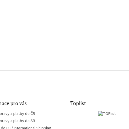
ace pro vás
Toplist
pravy a platby do ČR
pravy a platby do SR
do EU / International Shipping