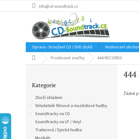
Přejít
info@cd-soundtrack.cz
na
obsah
Oprava - broušení CD / DVD disků
Hodnocení obcho
Domů
Prodávané značky
444 RECORDS
P
444
o
Přeskočit
s
Kategorie
kategorie
t
r
Žádné p
Zboží skladem
a
Skladatelé filmové a muzikálové hudby
n
Soundtracky na CD
n
í
Soundtracky na LP / Vinyl
p
Trailerová / Epická hudba
a
Muzikály