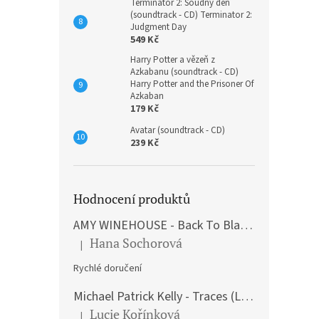
Terminátor 2: Soudný den
(soundtrack - CD) Terminator 2:
Judgment Day
549 Kč
Harry Potter a vězeň z
Azkabanu (soundtrack - CD)
Harry Potter and the Prisoner Of
Azkaban
179 Kč
Avatar (soundtrack - CD)
239 Kč
Hodnocení produktů
AMY WINEHOUSE - Back To Black (LP)
Hana Sochorová
|
Hodnocení produktu je 5 z 5 hvězdiček.
Rychlé doručení
Michael Patrick Kelly - Traces (Limited Edition) (Premium Box-Set) (LP)
Lucie Kořínková
|