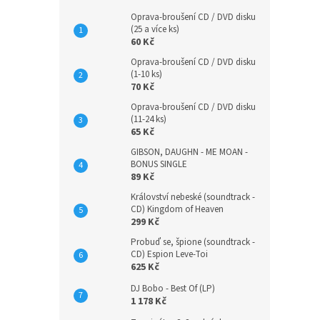
Oprava-broušení CD / DVD disku
(25 a více ks)
60 Kč
Oprava-broušení CD / DVD disku
(1-10 ks)
70 Kč
Oprava-broušení CD / DVD disku
(11-24 ks)
65 Kč
GIBSON, DAUGHN - ME MOAN -
BONUS SINGLE
89 Kč
Království nebeské (soundtrack -
CD) Kingdom of Heaven
299 Kč
Probuď se, špione (soundtrack -
CD) Espion Leve-Toi
625 Kč
DJ Bobo - Best Of (LP)
1 178 Kč