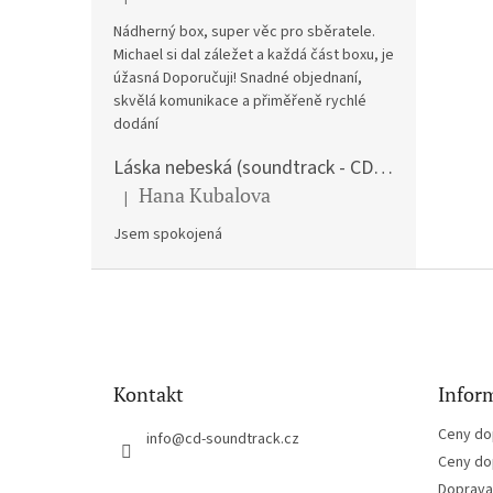
Hodnocení produktu je 5 z 5 hvězdiček.
Nádherný box, super věc pro sběratele.
Michael si dal záležet a každá část boxu, je
úžasná Doporučuji! Snadné objednaní,
skvělá komunikace a přiměřeně rychlé
dodání
Láska nebeská (soundtrack - CD) Love Actually
Hana Kubalova
|
Hodnocení produktu je 5 z 5 hvězdiček.
Jsem spokojená
Z
á
p
a
t
Kontakt
Inform
í
Ceny do
info
@
cd-soundtrack.cz
Ceny do
Doprava 