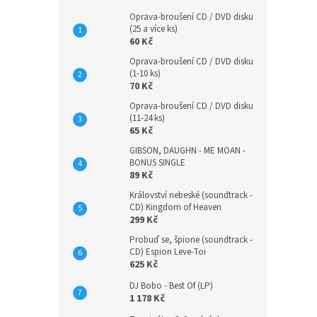
Oprava-broušení CD / DVD disku
(25 a více ks)
60 Kč
Oprava-broušení CD / DVD disku
(1-10 ks)
70 Kč
Oprava-broušení CD / DVD disku
(11-24 ks)
65 Kč
GIBSON, DAUGHN - ME MOAN -
BONUS SINGLE
89 Kč
Království nebeské (soundtrack -
CD) Kingdom of Heaven
299 Kč
Probuď se, špione (soundtrack -
CD) Espion Leve-Toi
625 Kč
DJ Bobo - Best Of (LP)
1 178 Kč