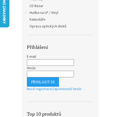
n
CD Bazar
e
Hudba na LP / Vinyl
l
Kalendáře
Oprava optických disků
Přihlášení
E-mail
Heslo
PŘIHLÁSIT SE
Nová registrace
Zapomenuté heslo
Top 10 produktů