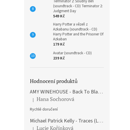
Terminátor 2: Soudný den
(soundtrack - CD) Terminator 2:
Judgment Day
549 Kč
Harry Potter a vězeň z
Azkabanu (soundtrack - CD)
Harry Potter and the Prisoner Of
Azkaban
179 Kč
Avatar (soundtrack - CD)
239 Kč
Hodnocení produktů
AMY WINEHOUSE - Back To Black (LP)
Hana Sochorová
|
Hodnocení produktu je 5 z 5 hvězdiček.
Rychlé doručení
Michael Patrick Kelly - Traces (Limited Edition) (Premium Box-Set) (LP)
Lucie Kořínková
|