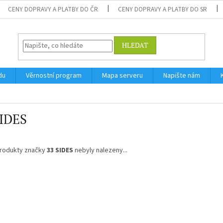
CENY DOPRAVY A PLATBY DO ČR
CENY DOPRAVY A PLATBY DO SR
HLEDAT
du
Věrnostní program
Mapa serveru
Napište nám
SIDES
rodukty značky
33 SIDES
nebyly nalezeny...