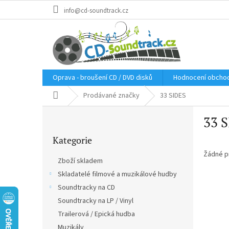
Přejít
info@cd-soundtrack.cz
na
obsah
Oprava - broušení CD / DVD disků
Hodnocení obcho
Domů
Prodávané značky
33 SIDES
P
33 
o
Přeskočit
s
Kategorie
kategorie
t
r
Žádné p
Zboží skladem
a
Skladatelé filmové a muzikálové hudby
n
Soundtracky na CD
n
í
Soundtracky na LP / Vinyl
p
Trailerová / Epická hudba
a
Muzikály