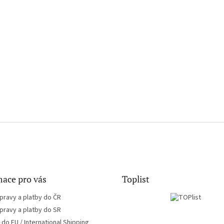
ace pro vás
Toplist
pravy a platby do ČR
pravy a platby do SR
do EU / International Shipping