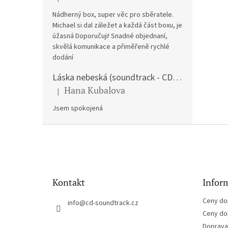
Hodnocení produktu je 5 z 5 hvězdiček.
Nádherný box, super věc pro sběratele.
Michael si dal záležet a každá část boxu, je
úžasná Doporučuji! Snadné objednaní,
skvělá komunikace a přiměřeně rychlé
dodání
Láska nebeská (soundtrack - CD) Love Actually
Hana Kubalova
|
Hodnocení produktu je 5 z 5 hvězdiček.
Jsem spokojená
Z
á
p
a
t
Kontakt
Inform
í
Ceny do
info
@
cd-soundtrack.cz
Ceny do
Doprava 