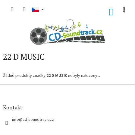
Přejít
na
NÁKU
obsah
KOŠÍK
22 D MUSIC
Žádné produkty značky
22 D MUSIC
nebyly nalezeny...
Z
á
p
a
Kontakt
t
í
info
@
cd-soundtrack.cz