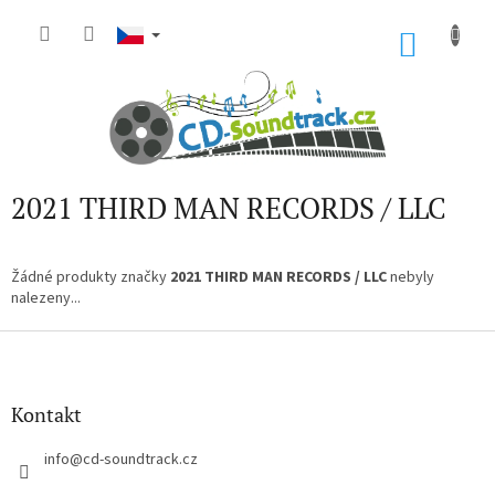
Přejít
na
NÁKU
obsah
KOŠÍK
2021 THIRD MAN RECORDS / LLC
Žádné produkty značky
2021 THIRD MAN RECORDS / LLC
nebyly
nalezeny...
Z
á
p
a
Kontakt
t
í
info
@
cd-soundtrack.cz