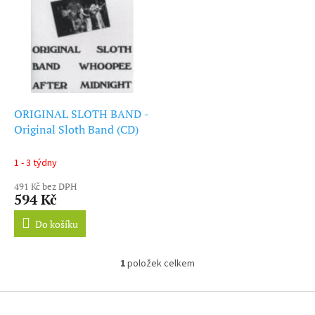
ý
r
p
o
i
d
s
u
p
k
r
t
o
ů
d
ORIGINAL SLOTH BAND -
u
Original Sloth Band (CD)
k
t
1 - 3 týdny
ů
491 Kč bez DPH
594 Kč
Do košíku
1
položek celkem
O
v
l
Z
á
á