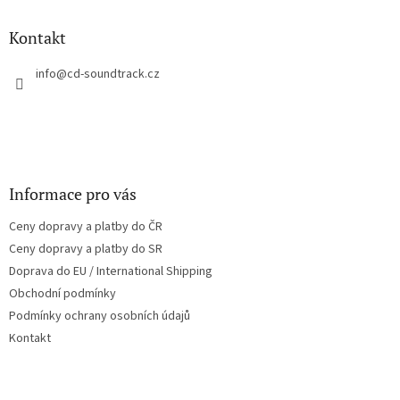
d
p
a
a
Kontakt
c
t
í
í
info
@
cd-soundtrack.cz
p
r
v
k
y
v
ý
Informace pro vás
p
i
Ceny dopravy a platby do ČR
s
u
Ceny dopravy a platby do SR
Doprava do EU / International Shipping
Obchodní podmínky
Podmínky ochrany osobních údajů
Kontakt