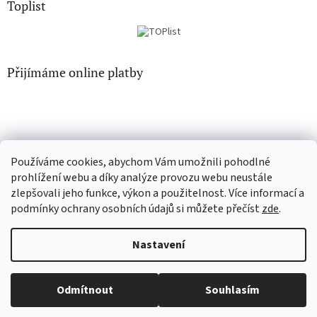
Toplist
Přijímáme online platby
Používáme cookies, abychom Vám umožnili pohodlné
CD-hudba.cz
EN-filmy.cz
prohlížení webu a díky analýze provozu webu neustále
zlepšovali jeho funkce, výkon a použitelnost. Více informací a
podmínky ochrany osobních údajů si můžete přečíst
zde
.
Vytvořil Shoptet
Nastavení
Copyright 2026
CD-Soundtrack.cz
. Všechna práva vyhrazena.
Odmítnout
Souhlasím
Upravit nastavení cookies