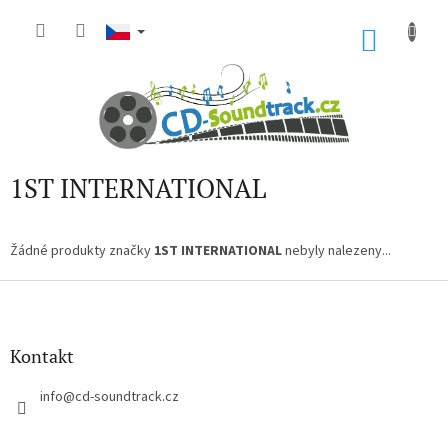
Přejít
na
NÁKU
obsah
KOŠÍK
1ST INTERNATIONAL
Žádné produkty značky
1ST INTERNATIONAL
nebyly nalezeny...
Z
á
p
a
Kontakt
t
í
info
@
cd-soundtrack.cz