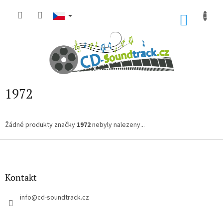
Přejít
na
NÁKU
obsah
KOŠÍK
1972
Žádné produkty značky
1972
nebyly nalezeny...
Z
á
p
a
Kontakt
t
í
info
@
cd-soundtrack.cz