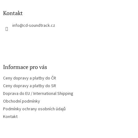
d
p
a
a
Kontakt
c
t
í
í
info
@
cd-soundtrack.cz
p
r
v
k
y
v
ý
Informace pro vás
p
i
Ceny dopravy a platby do ČR
s
u
Ceny dopravy a platby do SR
Doprava do EU / International Shipping
Obchodní podmínky
Podmínky ochrany osobních údajů
Kontakt