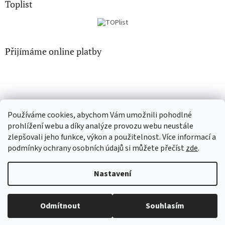
Toplist
Přijímáme online platby
Používáme cookies, abychom Vám umožnili pohodlné
CD-hudba.cz
EN-filmy.cz
prohlížení webu a díky analýze provozu webu neustále
zlepšovali jeho funkce, výkon a použitelnost. Více informací a
podmínky ochrany osobních údajů si můžete přečíst
zde
.
Vytvořil Shoptet
Nastavení
Copyright 2026
CD-Soundtrack.cz
. Všechna práva vyhrazena.
Odmítnout
Souhlasím
Upravit nastavení cookies