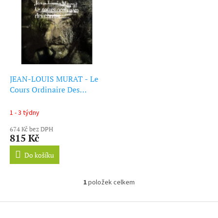
ý
r
p
o
i
d
s
u
p
k
r
t
o
ů
d
JEAN-LOUIS MURAT - Le
u
Cours Ordinaire Des
k
Choses (LP)
t
1 - 3 týdny
ů
674 Kč bez DPH
815 Kč
Do košíku
1
položek celkem
O
v
l
Z
á
á