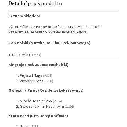
Detailní popis produktu
Seznam skladeb:
Výber z filmové tvorby polského houslsity a skladatele
Krzesimira Debskiho
. Vydáno labelem Agora.
Koń Polski (Muzyka Do Filmu Reklamowego)
Country In E
(3:23)
Kingsajz (Reż. Juliusz Machulski)
Piękna I Naga
(2:34)
Zmysły Precz
(3:38)
Gwiezdny Pirat (Reż. Jerzy Łukaszewicz)
Miłość Jest Piękna
(2:54)
Gwiezdny Pirat Nadchodzi
(1:24)
Stara Baśń (Reż. Jerzy Hoffman)
Gusła
(3:33)