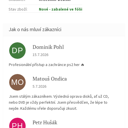
Stav zboží
:
Nové - zabalené ve fólii
Dominik Pohl
DP
Hodnocení obchodu je 5 z 5 hvězdiček.
15.7.2026
Profesionální přístup a zachránce ps2 her 🔥
Matouš Ondica
MO
Hodnocení obchodu je 5 z 5 hvězdiček.
5.7.2026
Jsem stálým zákazníkem. Výsledná oprava disků, ať už CD,
nebo DVD je vždy perfektní. Jsem přesvědčen, že lépe to
nejde. Každému vřele doporučuji zkusit.
Petr Hušák
PH