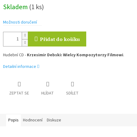
Měrná
Skladem
(1 ks)
cena:
Možnosti doručení
Přidat do košíku
Hudební CD -
Krzesimir Debski: Wielcy Kompozytorzy Filmowi
.
Detailní informace
ZEPTAT SE
HLÍDAT
SDÍLET
Popis
Hodnocení
Diskuze