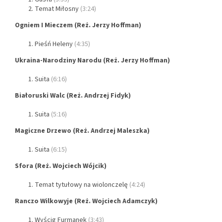
Temat Miłosny
(3:24)
Ogniem I Mieczem (Reż. Jerzy Hoffman)
Pieśń Heleny
(4:35)
Ukraina-Narodziny Narodu (Reż. Jerzy Hoffman)
Suita
(6:16)
Białoruski Walc (Reż. Andrzej Fidyk)
Suita
(5:16)
Magiczne Drzewo (Reż. Andrzej Maleszka)
Suita
(6:15)
Sfora (Reż. Wojciech Wójcik)
Temat tytułowy na wiolonczelę
(4:24)
Ranczo Wilkowyje (Reż. Wojciech Adamczyk)
Wyścig Furmanek
(3:43)