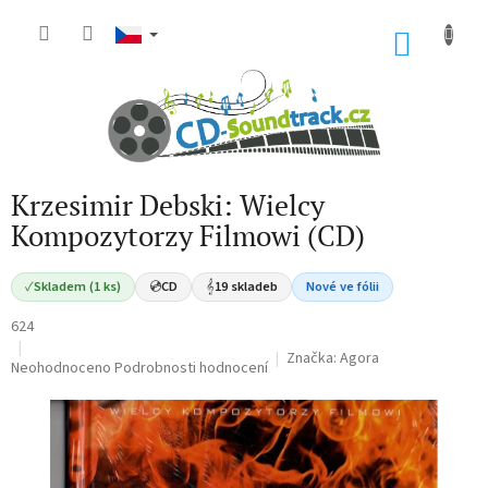
Přejít
na
NÁKU
obsah
KOŠÍK
Krzesimir Debski: Wielcy
Kompozytorzy Filmowi (CD)
✓
Skladem (1 ks)
💿
CD
𝄞
19 skladeb
Nové ve fólii
624
Značka:
Agora
Průměrné
Neohodnoceno
Podrobnosti hodnocení
hodnocení
produktu
je
0,0
z