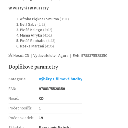
W Pustyni I W Puszczy
Afryka Piękna I Smutna
(3:31)
Nel I Saba
(2:23)
Pieśń Kalego
(2:02)
Mama Afryka
(4:51)
Pieśń Baobabu
(4:43)
Rzeka Marzeń
(4:35)
📀 Nosič: CD | Vydavatelství: Agora | EAN: 9788375528350
Doplňkové parametry
Kategorie
:
Výběry z filmové hudby
EAN
:
9788375528350
Nosič
:
CD
Počet nosičů
:
1
Počet skladeb
:
19
Skladatel
:
Krzesimir Debski