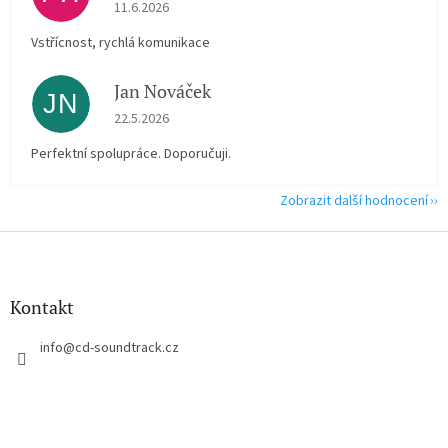
Hodnocení obchodu je 5 z 5 hvězdiček.
11.6.2026
Vstřícnost, rychlá komunikace
Jan Nováček
JN
Hodnocení obchodu je 5 z 5 hvězdiček.
22.5.2026
Perfektní spolupráce. Doporučuji.
Zobrazit další hodnocení
Z
á
p
a
Kontakt
t
í
info
@
cd-soundtrack.cz