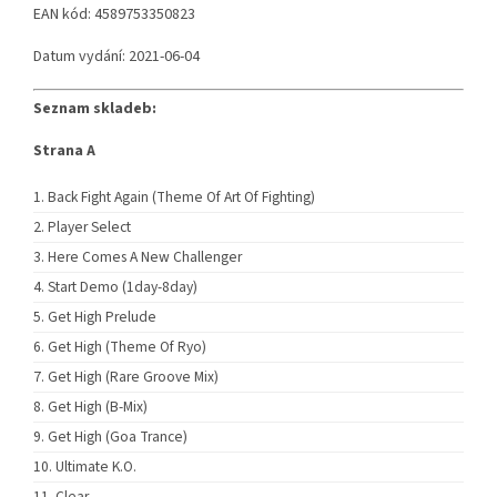
EAN kód: 4589753350823
Datum vydání: 2021-06-04
Seznam skladeb:
Strana A
Back Fight Again (Theme Of Art Of Fighting)
Player Select
Here Comes A New Challenger
Start Demo (1day-8day)
Get High Prelude
Get High (Theme Of Ryo)
Get High (Rare Groove Mix)
Get High (B-Mix)
Get High (Goa Trance)
Ultimate K.O.
Clear