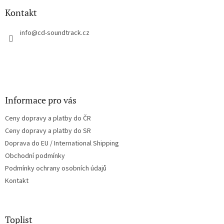
p
a
Kontakt
t
í
info
@
cd-soundtrack.cz
Informace pro vás
Ceny dopravy a platby do ČR
Ceny dopravy a platby do SR
Doprava do EU / International Shipping
Obchodní podmínky
Podmínky ochrany osobních údajů
Kontakt
Toplist