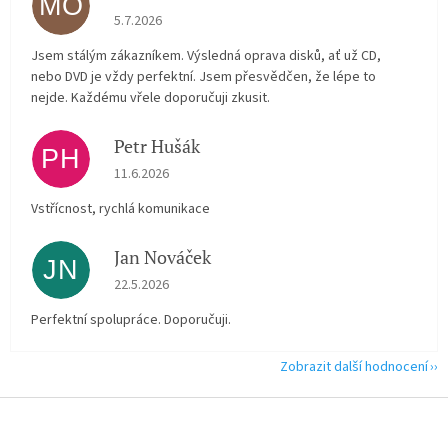
MO
Hodnocení obchodu je 5 z 5 hvězdiček.
5.7.2026
Jsem stálým zákazníkem. Výsledná oprava disků, ať už CD,
nebo DVD je vždy perfektní. Jsem přesvědčen, že lépe to
nejde. Každému vřele doporučuji zkusit.
Petr Hušák
PH
Hodnocení obchodu je 5 z 5 hvězdiček.
11.6.2026
Vstřícnost, rychlá komunikace
Jan Nováček
JN
Hodnocení obchodu je 5 z 5 hvězdiček.
22.5.2026
Perfektní spolupráce. Doporučuji.
Zobrazit další hodnocení
Z
á