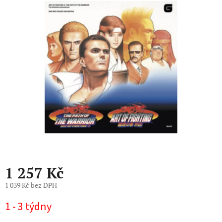
0,0
z
5
hvězdiček.
1 257 Kč
1 039 Kč bez DPH
Měrná
1 - 3 týdny
cena: