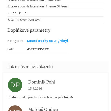
Liberation Hallucination (Theme Of Freia)
Con-Tin-Ue
Game Over Over Over
Doplňkové parametry
Kategorie
:
Soundtracky na LP / Vinyl
EAN
:
4589753350823
Dominik Pohl
DP
Hodnocení obchodu je 5 z 5 hvězdiček.
15.7.2026
Profesionální přístup a zachránce ps2 her 🔥
Matouš Ondica