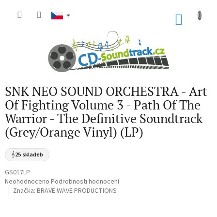
Přejít
na
NÁKU
obsah
KOŠÍK
SNK NEO SOUND ORCHESTRA - Art
Of Fighting Volume 3 - Path Of The
Warrior - The Definitive Soundtrack
(Grey/Orange Vinyl) (LP)
𝄞
25 skladeb
GS017LP
Průměrné
Neohodnoceno
Podrobnosti hodnocení
hodnocení
Značka:
BRAVE WAVE PRODUCTIONS
produktu
je